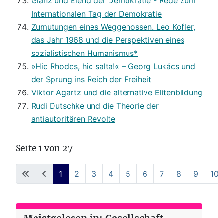
Glanz und Elend der Demokratie - Rede zum
Internationalen Tag der Demokratie
Zumutungen eines Weggenossen. Leo Kofler,
das Jahr 1968 und die Perspektiven eines
sozialistischen Humanismus*
»Hic Rhodos, hic salta!« – Georg Lukács und
der Sprung ins Reich der Freiheit
Viktor Agartz und die alternative Elitenbildung
Rudi Dutschke und die Theorie der
antiautoritären Revolte
Seite 1 von 27
1
2
3
4
5
6
7
8
9
1