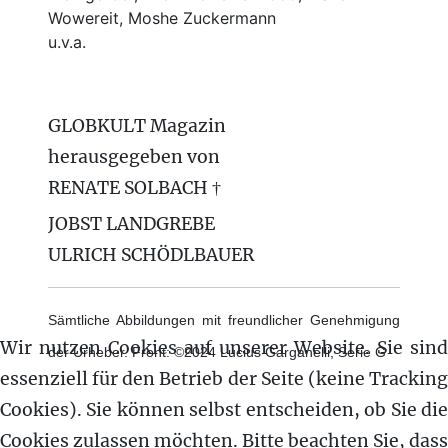
Wowereit, Moshe Zuckermann
u.v.a.
GLOBKULT Magazin
herausgegeben von
RENATE SOLBACH †
JOBST LANDGREBE
ULRICH SCHÖDLBAUER
Sämtliche Abbildungen mit freundlicher Genehmigung
Wir nutzen Cookies auf unserer Website. Sie sind
der Urheber. Front: ©2024 Lucius Garganelli, Serie G
essenziell für den Betrieb der Seite (keine Tracking
Cookies). Sie können selbst entscheiden, ob Sie die
Cookies zulassen möchten. Bitte beachten Sie, dass