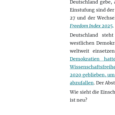
Deutschland gebe, 
Einstufung sind der
27 und der Wechsel
Freedom Index
2025
.
Deutschland steht
westlichen Demokra
weltweit einsetze
Demokratien hat
Wissenschaftsfreih
2020 geblieben, um
abzufallen
. Der Abst
Wie sieht die Einsc
ist neu?