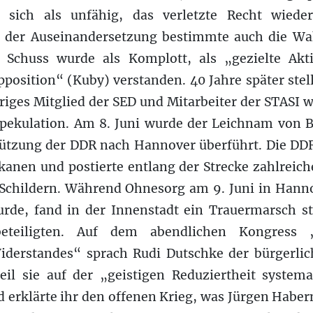
 sich als unfähig, das verletzte Recht wieder
s der Auseinandersetzung bestimmte auch die W
r Schuss wurde als Komplott, als „gezielte Akt
position“ (Kuby) verstanden. 40 Jahre später stell
riges Mitglied der SED und Mitarbeiter der STASI w
 Spekulation. Am 8. Juni wurde der Leichnam von
tützung der DDR nach Hannover überführt. Die DDR
kanen und postierte entlang der Strecke zahlreich
“ Schildern. Während Ohnesorg am 9. Juni in Hanno
urde, fand in der Innenstadt ein Trauermarsch st
eteiligten. Auf dem abendlichen Kongress
iderstandes“ sprach Rudi Dutschke der bürgerli
eil sie auf der „geistigen Reduziertheit system
 erklärte ihr den offenen Krieg, was Jürgen Habe