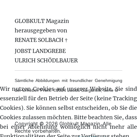
GLOBKULT Magazin
herausgegeben von
RENATE SOLBACH †
JOBST LANDGREBE
ULRICH SCHÖDLBAUER
Sämtliche Abbildungen mit freundlicher Genehmigung
Wir nutzen Cookies auf unserer Website. Sie sind
der Urheber. Front: ©2024 Lucius Garganelli, Serie G
essenziell für den Betrieb der Seite (keine Tracking
Cookies). Sie können selbst entscheiden, ob Sie die
Cookies zulassen möchten. Bitte beachten Sie, dass
Copyright © 2026 Globkult Magazin. Alle
bei einer Ablehnung womöglich nicht mehr alle
Rechte vorbehalten.
Funktionalitäten der Seite zur Verfügung stehen.