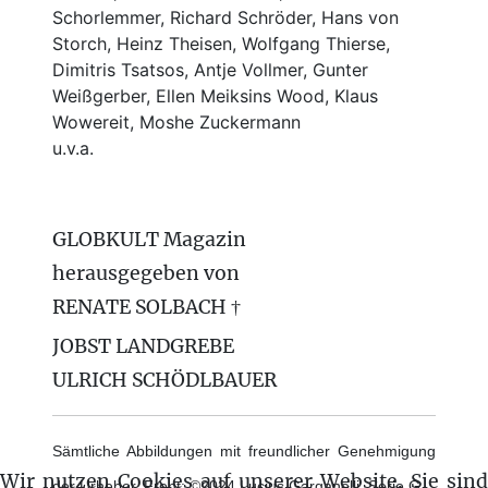
Schorlemmer, Richard Schröder, Hans von
Storch, Heinz Theisen, Wolfgang Thierse,
Dimitris Tsatsos, Antje Vollmer, Gunter
Weißgerber, Ellen Meiksins Wood, Klaus
Wowereit, Moshe Zuckermann
u.v.a.
GLOBKULT Magazin
herausgegeben von
RENATE SOLBACH †
JOBST LANDGREBE
ULRICH SCHÖDLBAUER
Sämtliche Abbildungen mit freundlicher Genehmigung
Wir nutzen Cookies auf unserer Website. Sie sind
der Urheber. Front: ©2024 Lucius Garganelli, Serie G