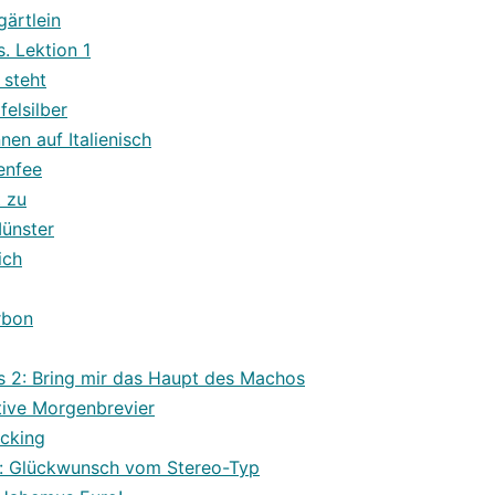
gärtlein
. Lektion 1
 steht
elsilber
nen auf Italienisch
tenfee
 zu
Münster
ich
rbon
 2: Bring mir das Haupt des Machos
tive Morgenbrevier
ocking
: Glückwunsch vom Stereo-Typ