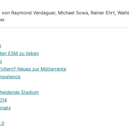
en von Raymond Verdaguer, Michael Sowa, Rainer Ehrt, Walte
er.
e
 den ESM zu lieben
g
 foltern? Neues zur Mütterrente
ompetence
cheidende Stadium
014
onats
.0