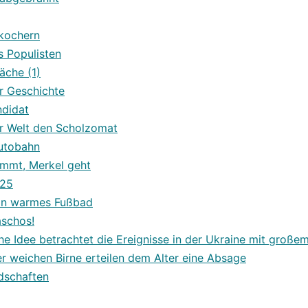
ekochern
s Populisten
äche (1)
r Geschichte
ndidat
er Welt den Scholzomat
autobahn
ommt, Merkel geht
525
ein warmes Fußbad
aschos!
he Idee betrachtet die Ereignisse in der Ukraine mit großem
er weichen Birne erteilen dem Alter eine Absage
dschaften