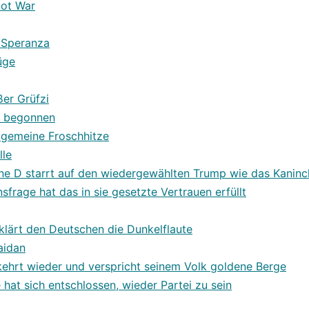
not War
 Speranza
üge
ßer Grüfzi
t begonnen
lgemeine Froschhitze
lle
ne D starrt auf den wiedergewählten Trump wie das Kaninc
sfrage hat das in sie gesetzte Vertrauen erfüllt
klärt den Deutschen die Dunkelflaute
aidan
kehrt wieder und verspricht seinem Volk goldene Berge
e hat sich entschlossen, wieder Partei zu sein