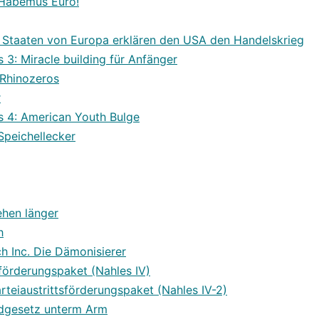
 Habemus Euro!
n Staaten von Europa erklären den USA den Handelskrieg
3: Miracle building für Anfänger
 Rhinozeros
r
 4: American Youth Bulge
Speichellecker
hen länger
h
h Inc. Die Dämonisierer
sförderungspaket (Nahles IV)
arteiaustrittsförderungspaket (Nahles IV-2)
dgesetz unterm Arm