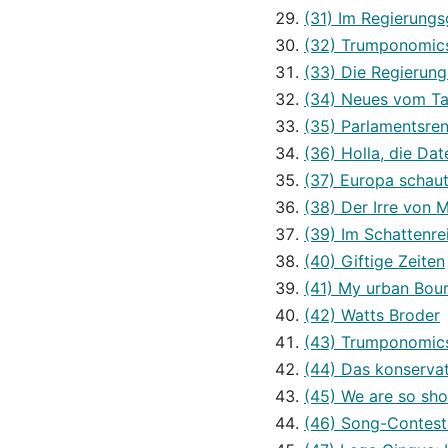
(31) Im Regierungs
(32) Trumponomics
(33) Die Regierung
(34) Neues vom Taf
(35) Parlamentsren
(36) Holla, die Da
(37) Europa schaut
(38) Der Irre von 
(39) Im Schattenre
(40) Giftige Zeiten
(41) My urban Bou
(42) Watts Broder
(43) Trumponomics
(44) Das konserva
(45) We are so sh
(46) Song-Contest