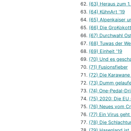
(63) Heraus zum 1.
(64) KühnArt '19
(65) Alpenkaiser 
(66) Die GroKokot
(67) Durchwahl Ost
(68) Tuwas der Wel
(69) Einheit '19
(70) Und es gescha
(71) Fusionsfieber
(72) Die Karawane
(73) Dumm gelauf
(74) One-Pedal-Dri
(75) 2020: Die EU 
(76) Neues vom Cr
(77) Ein Virus geht 
(78) Die Schlachtu
(79) Hasenland ist