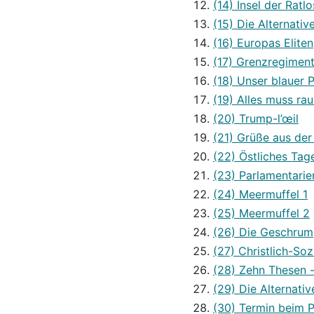
(14) Insel der Ratl
(15) Die Alternativ
(16) Europas Eliten
(17) Grenzregimen
(18) Unser blauer 
(19) Alles muss rau
(20) Trump-l’œil
(21) Grüße aus der
(22) Östliches Tag
(23) Parlamentarier
(24) Meermuffel 1
(25) Meermuffel 2
(26) Die Geschrum
(27) Christlich-Soz
(28) Zehn Thesen - 
(29) Die Alternativ
(30) Termin beim P