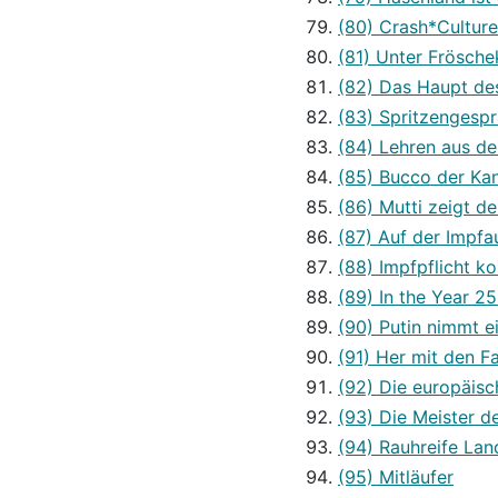
(80) Crash*Culture
(81) Unter Frösch
(82) Das Haupt de
(83) Spritzengespr
(84) Lehren aus de
(85) Bucco der Ka
(86) Mutti zeigt d
(87) Auf der Impf
(88) Impfpflicht k
(89) In the Year 2
(90) Putin nimmt 
(91) Her mit den F
(92) Die europäisc
(93) Die Meister d
(94) Rauhreife Lan
(95) Mitläufer