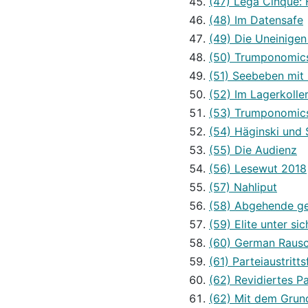
(47) Lega Cinque:
(48) Im Datensafe
(49) Die Uneinige
(50) Trumponomics 
(51) Seebeben mit
(52) Im Lagerkolle
(53) Trumponomics
(54) Häginski und 
(55) Die Audienz
(56) Lesewut 2018
(57) Nahliput
(58) Abgehende ge
(59) Elite unter sic
(60) German Rausc
(61) Parteiaustritt
(62) Revidiertes P
(62) Mit dem Grun