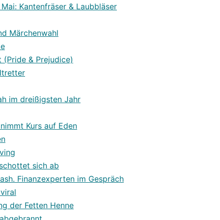
 Mai: Kantenfräser & Laubbläser
und Märchenwahl
te
 (Pride & Prejudice)
tretter
h im dreißigsten Jahr
 nimmt Kurs auf Eden
en
ving
schottet sich ab
ash. Finanzexperten im Gespräch
viral
ng der Fetten Henne
 abgebrannt