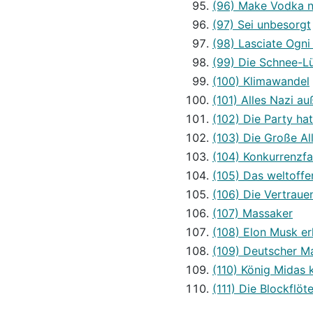
(96) Make Vodka 
(97) Sei unbesorgt
(98) Lasciate Ogni
(99) Die Schnee-L
(100) Klimawandel
(101) Alles Nazi au
(102) Die Party ha
(103) Die Große Al
(104) Konkurrenzfa
(105) Das weltoffe
(106) Die Vertrauen
(107) Massaker
(108) Elon Musk er
(109) Deutscher M
(110) König Midas 
(111) Die Blockflöt