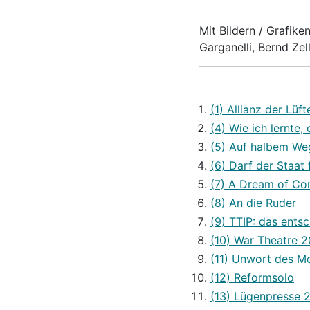
Mit Bildern / Grafik
Garganelli, Bernd Zell
(1) Allianz der Lüft
(4) Wie ich lernte,
(5) Auf halbem We
(6) Darf der Staat
(7) A Dream of C
(8) An die Ruder
(9) TTIP: das ents
(10) War Theatre 2
(11) Unwort des M
(12) Reformsolo
(13) Lügenpresse 2