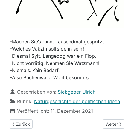
–Machen Sie’s rund. Tausendmal gespritzt –
–Welches Vakzin soll’s denn sein?
–Diesmal Sylt. Langeoog war ein Flop.
–Nicht vorrätig. Nehmen Sie Watzmann!
–Niemals. Kein Bedarf.
–Also Buchenwald. Wohl bekomm’s.
Details
Geschrieben von:
Siebgeber Ulrich
Rubrik:
Naturgeschichte der politischen Ideen
Veröffentlicht: 11. Dezember 2021
Vorheriger Beitrag: (88) Impfpflicht kommt, Merkel geht
Nächster Beit
Zurück
Weiter