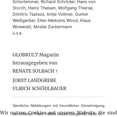
Schorlemmer, Richard Schröder, Hans von
Storch, Heinz Theisen, Wolfgang Thierse,
Dimitris Tsatsos, Antje Vollmer, Gunter
Weißgerber, Ellen Meiksins Wood, Klaus
Wowereit, Moshe Zuckermann
u.v.a.
GLOBKULT Magazin
herausgegeben von
RENATE SOLBACH †
JOBST LANDGREBE
ULRICH SCHÖDLBAUER
Sämtliche Abbildungen mit freundlicher Genehmigung
Wir nutzen Cookies auf unserer Website. Sie sind
der Urheber. Front: ©2024 Lucius Garganelli, Serie G