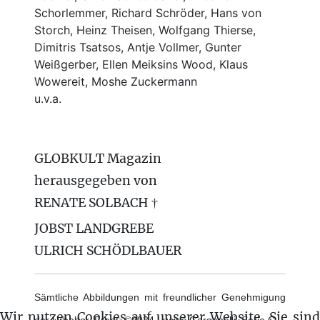
Schorlemmer, Richard Schröder, Hans von
Storch, Heinz Theisen, Wolfgang Thierse,
Dimitris Tsatsos, Antje Vollmer, Gunter
Weißgerber, Ellen Meiksins Wood, Klaus
Wowereit, Moshe Zuckermann
u.v.a.
GLOBKULT Magazin
herausgegeben von
RENATE SOLBACH †
JOBST LANDGREBE
ULRICH SCHÖDLBAUER
Sämtliche Abbildungen mit freundlicher Genehmigung
Wir nutzen Cookies auf unserer Website. Sie sind
der Urheber. Front: ©2024 Lucius Garganelli, Serie G