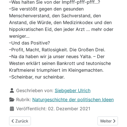
–Was halten Sie von der Impfff-pfff-pfff…?
–Sie verstößt gegen den gesunden
Menschenverstand, den Sachverstand, den
Anstand, die Würde, den Medizinkodex und den
hippokratischen Eid, den jeder Arzt … mehr oder
weniger…
–Und das Positive?
–Profit, Macht, Ratlosigkeit. Die Großen Drei.
–Na da haben wir ja unser neues Yalta. – Der
Westen erklärt seinen Bankrott und teutonische
Kraftmeierei triumphiert im Kleingemachten.
–Scheinbar, nur scheinbar.
Details
Geschrieben von:
Siebgeber Ulrich
Rubrik:
Naturgeschichte der politischen Ideen
Veröffentlicht: 02. Dezember 2021
Vorheriger Beitrag: (87) Auf der Impfautobahn
Nächster Beitr
Zurück
Weiter