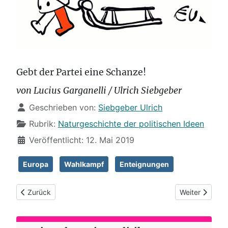
Gebt der Partei eine Schanze!
von Lucius Garganelli / Ulrich Siebgeber
Details
Geschrieben von:
Siebgeber Ulrich
Rubrik:
Naturgeschichte der politischen Ideen
Veröffentlicht: 12. Mai 2019
Europa
Wahlkampf
Enteignungen
Vorheriger Beitrag: (63) Heraus zum 1. Mai: Kantenfräser & La
Nächster Beit
Zurück
Weiter