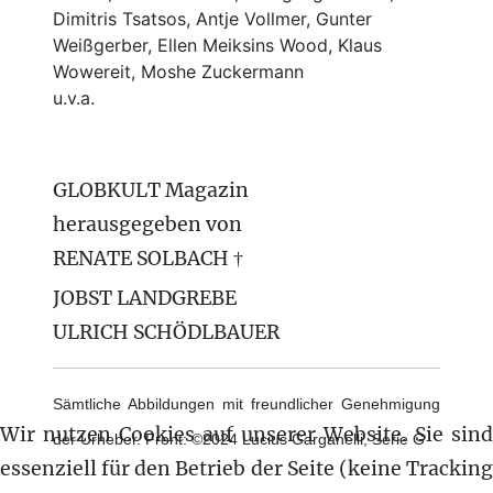
Dimitris Tsatsos, Antje Vollmer, Gunter
Weißgerber, Ellen Meiksins Wood, Klaus
Wowereit, Moshe Zuckermann
u.v.a.
GLOBKULT Magazin
herausgegeben von
RENATE SOLBACH †
JOBST LANDGREBE
ULRICH SCHÖDLBAUER
Sämtliche Abbildungen mit freundlicher Genehmigung
Wir nutzen Cookies auf unserer Website. Sie sind
der Urheber. Front: ©2024 Lucius Garganelli, Serie G
essenziell für den Betrieb der Seite (keine Tracking