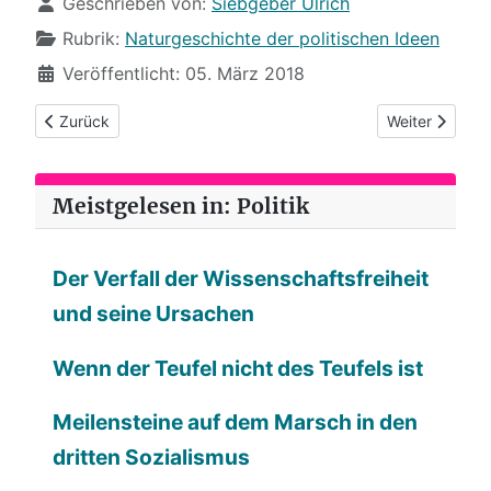
Details
Geschrieben von:
Siebgeber Ulrich
Rubrik:
Naturgeschichte der politischen Ideen
Veröffentlicht: 05. März 2018
Vorheriger Beitrag: (34) Neues vom Tafelsilber
Nächster Beitr
Zurück
Weiter
Meistgelesen in: Politik
Der Verfall der Wissenschaftsfreiheit
und seine Ursachen
Wenn der Teufel nicht des Teufels ist
Meilensteine auf dem Marsch in den
dritten Sozialismus