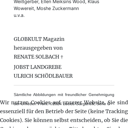
Weißgerber, Ellen Meiksins Wood, Klaus
Wowereit, Moshe Zuckermann
u.v.a.
GLOBKULT Magazin
herausgegeben von
RENATE SOLBACH †
JOBST LANDGREBE
ULRICH SCHÖDLBAUER
Sämtliche Abbildungen mit freundlicher Genehmigung
Wir nutzen Cookies auf unserer Website. Sie sind
der Urheber. Front: ©2024 Lucius Garganelli, Serie G
essenziell für den Betrieb der Seite (keine Tracking
Cookies). Sie können selbst entscheiden, ob Sie die