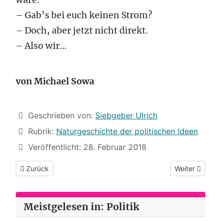
– Gab’s bei euch keinen Strom?
– Doch, aber jetzt nicht direkt.
– Also wir…
von Michael Sowa
Details
Geschrieben von:
Siebgeber Ulrich
Rubrik:
Naturgeschichte der politischen Ideen
Veröffentlicht: 28. Februar 2018
Vorheriger Beitrag: (33) Die Regierung steht
Nächster Beitr
Zurück
Weiter
Meistgelesen in: Politik