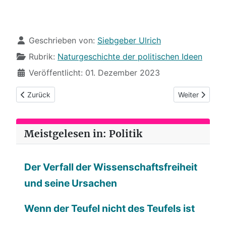
Details
Geschrieben von:
Siebgeber Ulrich
Rubrik:
Naturgeschichte der politischen Ideen
Veröffentlicht: 01. Dezember 2023
Vorheriger Beitrag: (98) Lasciate Ogni Speranza
Nächster Beitr
Zurück
Weiter
Meistgelesen in: Politik
Der Verfall der Wissenschaftsfreiheit
und seine Ursachen
Wenn der Teufel nicht des Teufels ist