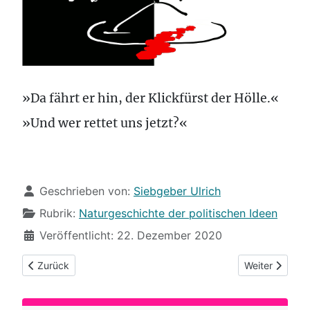
»Da fährt er hin, der Klickfürst der Hölle.«
»Und wer rettet uns jetzt?«
Details
Geschrieben von:
Siebgeber Ulrich
Rubrik:
Naturgeschichte der politischen Ideen
Veröffentlicht: 22. Dezember 2020
Vorheriger Beitrag: (81) Unter Fröschekochern
Nächster Beitr
Zurück
Weiter