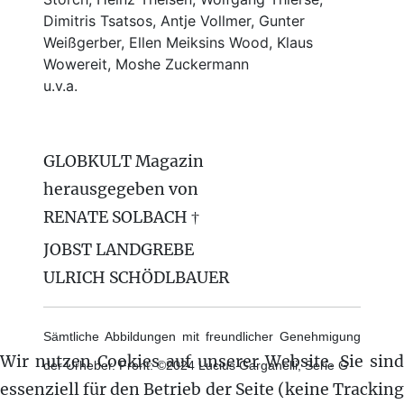
Dimitris Tsatsos, Antje Vollmer, Gunter
Weißgerber, Ellen Meiksins Wood, Klaus
Wowereit, Moshe Zuckermann
u.v.a.
GLOBKULT Magazin
herausgegeben von
RENATE SOLBACH †
JOBST LANDGREBE
ULRICH SCHÖDLBAUER
Sämtliche Abbildungen mit freundlicher Genehmigung
Wir nutzen Cookies auf unserer Website. Sie sind
der Urheber. Front: ©2024 Lucius Garganelli, Serie G
essenziell für den Betrieb der Seite (keine Tracking