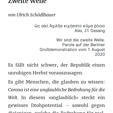
Zweite Welle
von Ulrich Schödlbauer
ὣς αἰεὶ Ἀχιλῆα κιχήσατο κῦμα ῥόοιο
Ilias
, 21. Gesang
Wir sind die zweite Welle.
Parole auf der Berliner
Großdemonstration vom 1. August
2020
Es fällt nicht schwer, der Republik einen
unruhigen Herbst vorauszusagen.
Es gibt Menschen, die glauben zu wissen:
Corona ist eine unglaubliche Bedrohung für die
Welt.
In diesem ›unglaublich‹ steckt ein
gewisses Drohpotential – sowohl gegen