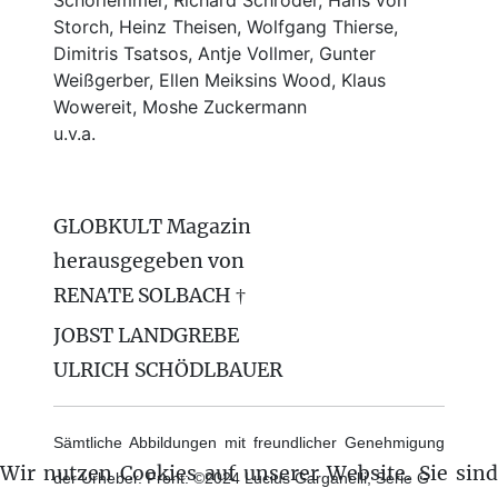
Storch, Heinz Theisen, Wolfgang Thierse,
Dimitris Tsatsos, Antje Vollmer, Gunter
Weißgerber, Ellen Meiksins Wood, Klaus
Wowereit, Moshe Zuckermann
u.v.a.
GLOBKULT Magazin
herausgegeben von
RENATE SOLBACH †
JOBST LANDGREBE
ULRICH SCHÖDLBAUER
Sämtliche Abbildungen mit freundlicher Genehmigung
Wir nutzen Cookies auf unserer Website. Sie sind
der Urheber. Front: ©2024 Lucius Garganelli, Serie G