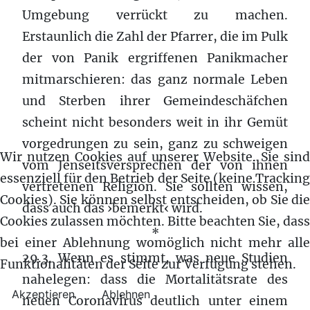
Umgebung verrückt zu machen.
Erstaunlich die Zahl der Pfarrer, die im Pulk
der von Panik ergriffenen Panikmacher
mitmarschieren: das ganz normale Leben
und Sterben ihrer Gemeindeschäfchen
scheint nicht besonders weit in ihr Gemüt
vorgedrungen zu sein, ganz zu schweigen
Wir nutzen Cookies auf unserer Website. Sie sind
vom Jenseitsversprechen der von ihnen
essenziell für den Betrieb der Seite (keine Tracking
vertretenen Religion. Sie sollten wissen,
Cookies). Sie können selbst entscheiden, ob Sie die
dass auch das ›bemerkt‹ wird.
Cookies zulassen möchten. Bitte beachten Sie, dass
*
bei einer Ablehnung womöglich nicht mehr alle
29.3. Wenn es stimmt, was neue Studien
Funktionalitäten der Seite zur Verfügung stehen.
nahelegen: dass die Mortalitätsrate des
Akzeptieren
Ablehnen
neuen Coronavirus deutlich unter einem