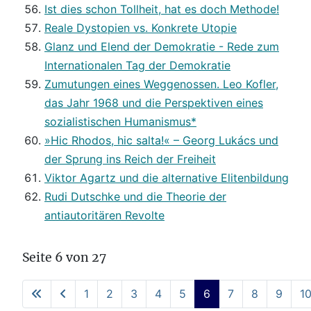
Ist dies schon Tollheit, hat es doch Methode!
Reale Dystopien vs. Konkrete Utopie
Glanz und Elend der Demokratie - Rede zum
Internationalen Tag der Demokratie
Zumutungen eines Weggenossen. Leo Kofler,
das Jahr 1968 und die Perspektiven eines
sozialistischen Humanismus*
»Hic Rhodos, hic salta!« – Georg Lukács und
der Sprung ins Reich der Freiheit
Viktor Agartz und die alternative Elitenbildung
Rudi Dutschke und die Theorie der
antiautoritären Revolte
Seite 6 von 27
1
2
3
4
5
6
7
8
9
1