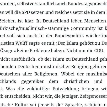
wurden, selbstverständlich auch Bundestagspräsid
 will die SPD setzen und welches setzt sie in dem F
-Zeichen ist klar: In Deutschland leben Menschen 
ürkische/muslimisch-stämmige Community ist lä
d soll sich auch in der Bundespolitik wiederfi
istian Wulff sagte es mit ›Der Islam gehört zu D
u Özuguz keine Probleme haben. Nicht nur die CDU.
 nicht ausführlich, ob der Islam zu Deutschland ge
 lebenden Deutschen muslimischer Religion gehöre
eutschen aller Religionen. Wobei der muslimis
schlands gegenüber dem christlichen und j
ist. Was die zukünftige Entwicklung bringen wi
ch entscheiden. Nicht wir, die jetzigen Zeitgenosse
utsche Kultur sei jenseits der Sprache, schlicht ni