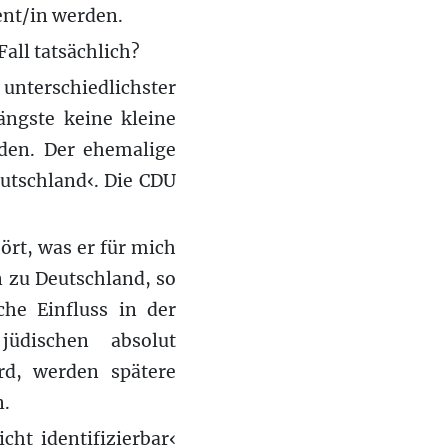
ent/in werden.
all tatsächlich?
unterschiedlichster
ngste keine kleine
nden. Der ehemalige
eutschland‹. Die CDU
hört, was er für mich
n zu Deutschland, so
che Einfluss in der
üdischen absolut
rd, werden spätere
n.
cht identifizierbar‹