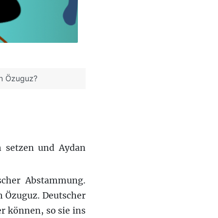
in Özuguz?
en setzen und Aydan
ischer Abstammung.
an Özuguz. Deutscher
er können, so sie ins