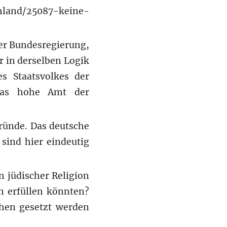
nland/25087-keine-
der Bundesregierung,
ur in derselben Logik
es Staatsvolkes der
 das hohe Amt der
ründe. Das deutsche
sind hier eindeutig
n jüdischer Religion
n erfüllen könnten?
chen gesetzt werden