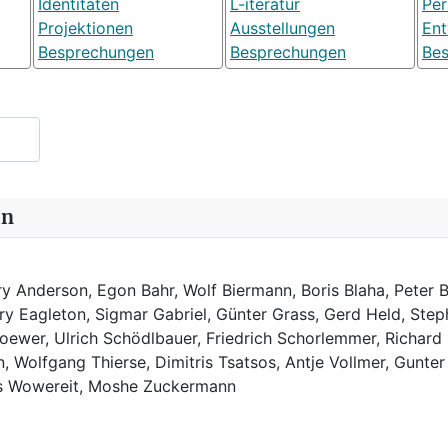
Identitäten
L-iteratur
Pe
Projektionen
Ausstellungen
Ent
Besprechungen
Besprechungen
Be
in
y Anderson, Egon Bahr, Wolf Biermann,
Boris Blaha,
Peter B
rry Eagleton, Sigmar Gabriel, Günter Grass, Gerd Held, Step
ewer, Ulrich Schödlbauer, Friedrich Schorlemmer, Richard
, Wolfgang Thierse, Dimitris Tsatsos, Antje Vollmer, Gunter
us Wowereit, Moshe Zuckermann