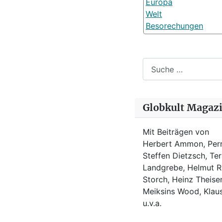
Europa
Welt
Besorechungen
Suchen
Globkult Magaz
Mit Beiträgen von
Herbert Ammon, Perr
Steffen Dietzsch, Te
Landgrebe, Helmut Ro
Storch, Heinz Theisen
Meiksins Wood, Kla
u.v.a.