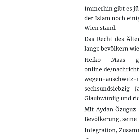
Immerhin gibt es jü
der Islam noch einig
Wien stand.
Das Recht des Älte
lange bevölkern wie
Heiko Maas gi
online.de/nachric
wegen-auschwitz-
sechsundsiebzig 
Glaubwürdig und rich
Mit Aydan Özuguz s
Bevölkerung, seine 
Integration, Zusamm