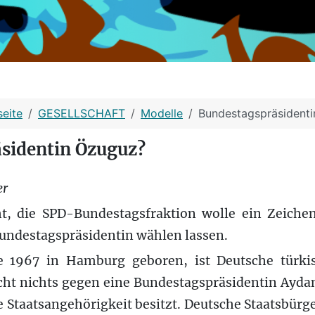
seite
GESELLSCHAFT
Modelle
Bundestagspräsident
sidentin Özuguz?
er
t, die SPD-Bundestagsfraktion wolle ein Zeich
undestagspräsidentin wählen lassen.
 1967 in Hamburg geboren, ist Deutsche türk
icht nichts gegen eine Bundestagspräsidentin Ayd
e Staatsangehörigkeit besitzt. Deutsche Staatsbürg