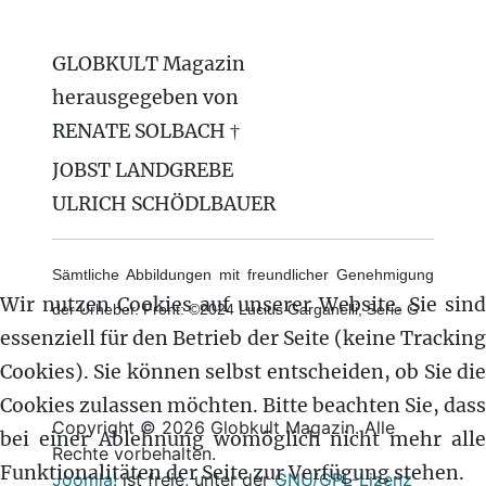
GLOBKULT Magazin
herausgegeben von
RENATE SOLBACH †
JOBST LANDGREBE
ULRICH SCHÖDLBAUER
Sämtliche Abbildungen mit freundlicher Genehmigung
Wir nutzen Cookies auf unserer Website. Sie sind
der Urheber. Front: ©2024 Lucius Garganelli, Serie G
essenziell für den Betrieb der Seite (keine Tracking
Cookies). Sie können selbst entscheiden, ob Sie die
Cookies zulassen möchten. Bitte beachten Sie, dass
Copyright © 2026 Globkult Magazin. Alle
bei einer Ablehnung womöglich nicht mehr alle
Rechte vorbehalten.
Funktionalitäten der Seite zur Verfügung stehen.
Joomla!
ist freie, unter der
GNU/GPL-Lizenz