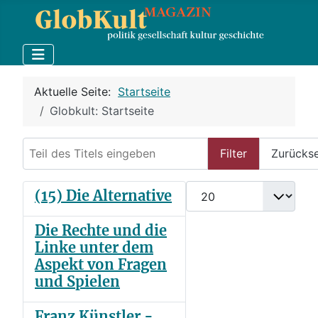
Aktuelle Seite:
Startseite
Globkult: Startseite
Teil des Titels eingeben
Filter
Zurücks
Anzeige #
(15) Die Alternative
Die Rechte und die
Linke unter dem
Aspekt von Fragen
und Spielen
Franz Künstler -