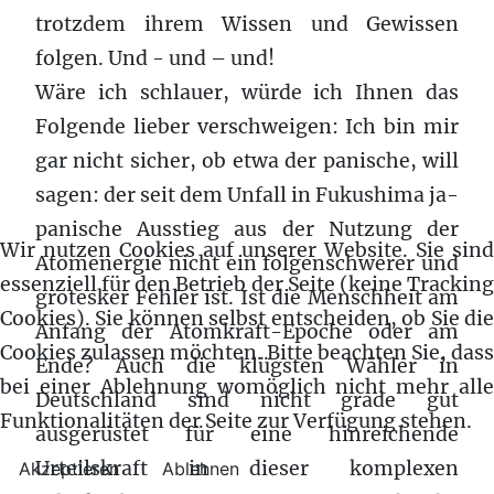
trotzdem ihrem Wissen und Gewissen
folgen. Und - und – und!
Wäre ich schlauer, würde ich Ihnen das
Folgende lieber verschweigen: Ich bin mir
gar nicht sicher, ob etwa der panische, will
sagen: der seit dem Unfall in Fukushima ja-
panische Ausstieg aus der Nutzung der
Wir nutzen Cookies auf unserer Website. Sie sind
Atomenergie nicht ein folgenschwerer und
essenziell für den Betrieb der Seite (keine Tracking
grotesker Fehler ist. Ist die Menschheit am
Cookies). Sie können selbst entscheiden, ob Sie die
Anfang der Atomkraft-Epoche oder am
Cookies zulassen möchten. Bitte beachten Sie, dass
Ende? Auch die klügsten Wähler in
bei einer Ablehnung womöglich nicht mehr alle
Deutschland sind nicht grade gut
Funktionalitäten der Seite zur Verfügung stehen.
ausgerüstet für eine hinreichende
Urteilskraft in dieser komplexen
Akzeptieren
Ablehnen