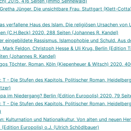
ch) 2015, 416 Seiten (Immo Sennewald)
 Gretha Jünger. Die unsichtbare Frau, Stuttgart (Klett-Cott
 verfallene Haus des Islam. Die religiösen Ursachen von U
en (C.H.Beck) 2020, 288 Seiten (Johannes R. Kandel)
er eingebildete Rassismus. Islamophobie und Schuld. Aus 
 Mark Feldon, Christoph Hesse & Uli Krug. Berlin (Edition T
ten (Johannes R. Kandel)
gos Töchter, Roman, Köln (Kiepenheuer & Witsch) 2020, 40
: T - Die Stufen des Kapitols. Politischer Roman, Heidelbe
tzer)
opa im Niedergang? Berlin (Edition Europolis) 2020, 79 Seit
: T - Die Stufen des Kapitols. Politischer Roman, Heidelbe
)
n: Kulturnation und Nationalkultur. Von alten und neuen He
n (Edition Europolis) o.J. (Ulrich Schödlbauer)