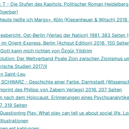
: T - Die Stufen des Kapitols. Politischer Roman Heidelber
ßgerber)
eute heiße ich Margo«, Köln (Kiepenheuer & Witsch) 2018,
esbericht, Ost-Berlin (Verlag der Nation) 1981, 383 Seiten
 im Orient-Express, Berlin (Achgut Edition) 2018, 150 Seite
 Gott kann mich richten von Özgür Yildirim
lution: Der Weltverband Poale Zion zwischen Zionismus 
orische Studien 2017/II
n Saint-Leu
: SCHWARZ - Geschichte einer Farbe. Darmstadt (Wissensch
Imprint des Philipp von Zabern Verlags) 2016, 207 Seiten
en nach dem Holocaust. Erinnerungen eines Psychoanalytike
7, 319 Seiten
Questioning Play. What play can tell us about social life. 
Illustrationen
gen.ent.kehlungen