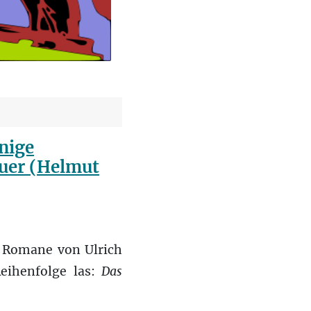
inige
uer (Helmut
e Romane von Ulrich
Reihenfolge las:
Das