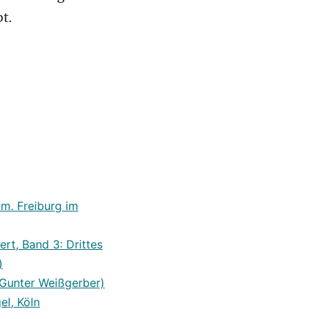
t.
am. Freiburg im
rt, Band 3: Drittes
)
(Gunter Weißgerber)
el, Köln