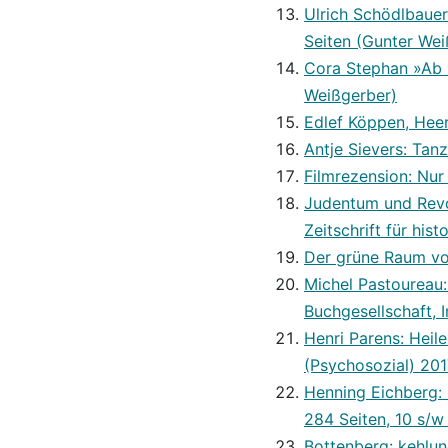
Ulrich Schödlbauer
Seiten (Gunter Wei
Cora Stephan »Ab h
Weißgerber)
Edlef Köppen, Heer
Antje Sievers: Tanz
Filmrezension: Nur
Judentum und Revo
Zeitschrift für hist
Der grüne Raum vo
Michel Pastoureau
Buchgesellschaft, 
Henri Parens: Heil
(Psychosozial) 201
Henning Eichberg: 
284 Seiten, 10 s/w 
Bottenberg: kehlun