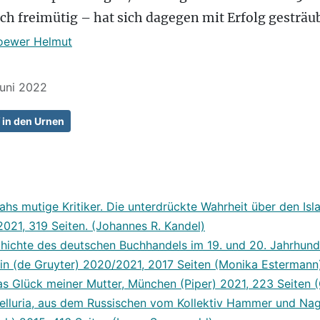
ch freimütig – hat sich dagegen mit Erfolg gesträub
oewer Helmut
Juni 2022
 in den Urnen
ahs mutige Kritiker. Die unterdrückte Wahrheit über den Isl
2021, 319 Seiten. (Johannes R. Kandel)
chichte des deutschen Buchhandels im 19. und 20. Jahrhunde
rlin (de Gruyter) 2020/2021, 2017 Seiten (Monika Estermann
s Glück meiner Mutter, München (Piper) 2021, 223 Seiten 
Telluria, aus dem Russischen vom Kollektiv Hammer und Nag