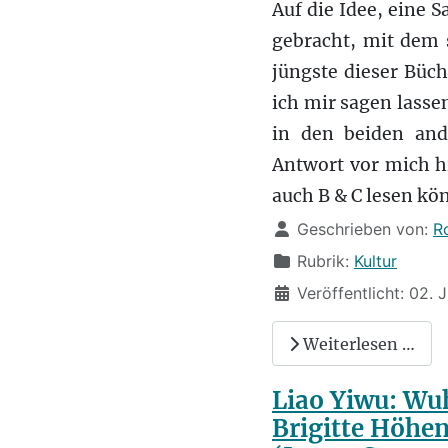
Auf die Idee, eine 
gebracht, mit dem 
jüngste dieser Büc
ich mir sagen lass
in den beiden an
Antwort vor mich hi
auch B & C lesen kö
Details
Geschrieben von:
R
Rubrik:
Kultur
Veröffentlicht: 02. 
Weiterlesen …
Liao Yiwu: Wu
Brigitte Höhen