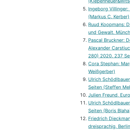
(Kiepenheuer&Wits
Ingeborg Villinger:
(Markus C. Kerber)
Ruud Koopmans: Das
und Gewalt. Münch
Pascal Bruckner: D
Alexander Carstiuc,
280) 2020. 237 Sei
Cora Stephan: Mar
Weißgerber)
Ulrich Schödlbauer
Seiten (Steffen Mel
Julien Freund, Eur
Ulrich Schödlbauer
Seiten (Boris Blaha
Friedrich Dieckman
dreisprachig, Berli