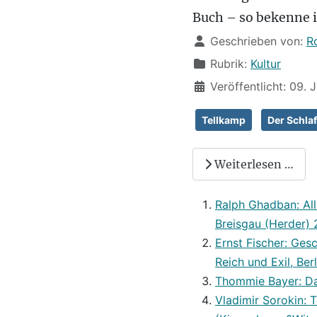
Buch – so bekenne i
Details
Geschrieben von:
R
Rubrik:
Kultur
Veröffentlicht: 09. 
Tellkamp
Der Schlaf
Weiterlesen …
Ralph Ghadban: All
Breisgau (Herder) 
Ernst Fischer: Ges
Reich und Exil, Be
Thommie Bayer: Da
Vladimir Sorokin: 