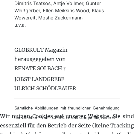
Dimitris Tsatsos, Antje Vollmer, Gunter
Weißgerber, Ellen Meiksins Wood, Klaus
Wowereit, Moshe Zuckermann
u.v.a.
GLOBKULT Magazin
herausgegeben von
RENATE SOLBACH †
JOBST LANDGREBE
ULRICH SCHÖDLBAUER
Sämtliche Abbildungen mit freundlicher Genehmigung
Wir nutzen Cookies auf unserer Website. Sie sind
der Urheber. Front: ©2024 Lucius Garganelli, Serie G
essenziell für den Betrieb der Seite (keine Tracking