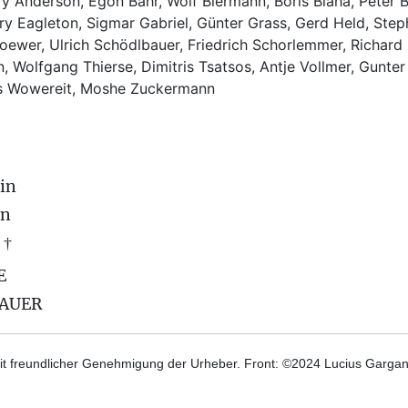
y Anderson, Egon Bahr, Wolf Biermann,
Boris Blaha,
Peter B
rry Eagleton, Sigmar Gabriel, Günter Grass, Gerd Held, Step
ewer, Ulrich Schödlbauer, Friedrich Schorlemmer, Richard
, Wolfgang Thierse, Dimitris Tsatsos, Antje Vollmer, Gunter
us Wowereit, Moshe Zuckermann
in
on
 †
E
BAUER
t freundlicher Genehmigung der Urheber. Front: ©2024 Lucius Gargane