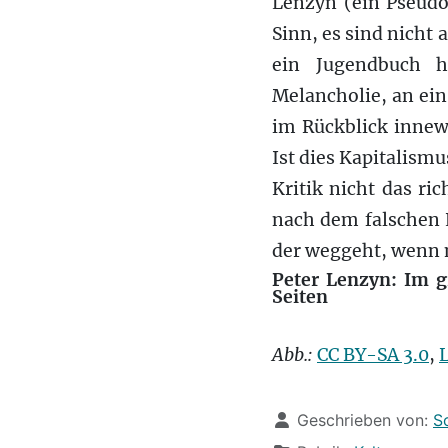
Lenzyn (ein Pseudon
Sinn, es sind nicht 
ein Jugendbuch h
Melancholie, an ein
im Rückblick inne
Ist dies Kapitalismu
Kritik nicht das ri
nach dem falschen 
der weggeht, wenn 
Peter Lenzyn: Im g
Seiten
Abb.:
CC BY-SA 3.0
,
Details
Geschrieben von:
S