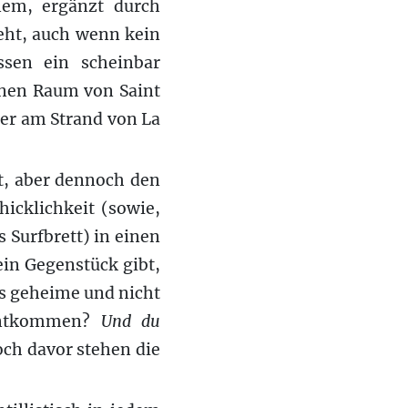
nem, ergänzt durch
geht, auch wenn kein
ssen ein scheinbar
ünen Raum von Saint
der am Strand von La
t, aber dennoch den
icklichkeit (sowie,
 Surfbrett) in einen
ein Gegenstück gibt,
das geheime und nicht
entkommen?
Und du
och davor stehen die