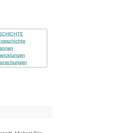
SCHICHTE
tgeschichte
rsonen
wicklungen
sprechungen