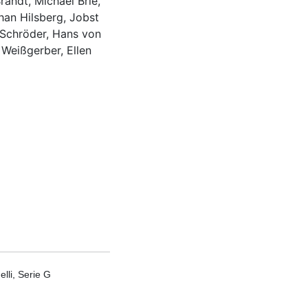
randt, Michael Brie,
han Hilsberg, Jobst
 Schröder, Hans von
 Weißgerber, Ellen
lli, Serie G