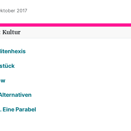
 Oktober 2017
 Kultur
litenhexis
rstück
ow
Alternativen
. Eine Parabel