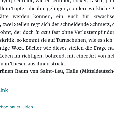
ym) schreibt, wie er schreibt, locker, rasch, poin
allein Tupfer, die ihm gelingen, sondern wirkliche 
ätte werden können, ein Buch für Erwachse
, zwei Stellen regt sich der schneidende Schmerz,
wohnt, der doch
in actu
fast ohne Verlustempfindu
skritik, so kommt sie auf Turnschuhen, wie es sich g
chtige Wort. Bücher wie dieses stellen die Frage na
Leben im richtigen, bohrend, mit einer Art von he
man Thesen aus ihnen strickt.
rünen Raum von Saint-Leu, Halle (Mitteldeutsche
Link
chödlbauer Ulrich