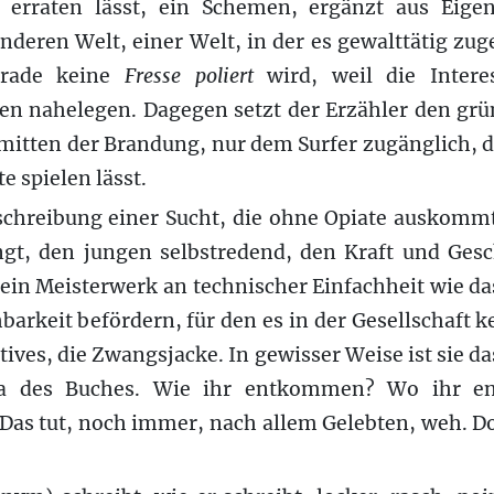
 erraten lässt, ein Schemen, ergänzt aus Eige
anderen Welt, einer Welt, in der es gewalttätig zu
erade keine
Fresse poliert
wird, weil die Intere
lten nahelegen. Dagegen setzt der Erzähler den gr
nmitten der Brandung, nur dem Surfer zugänglich, 
e spielen lässt.
eschreibung einer Sucht, die ohne Opiate auskomm
gt, den jungen selbstredend, den Kraft und Gesch
 ein Meisterwerk an technischer Einfachheit wie das
barkeit befördern, für den es in der Gesellschaft k
tives, die Zwangsjacke. In gewisser Weise ist sie 
a des Buches. Wie ihr entkommen? Wo ihr 
Das tut, noch immer, nach allem Gelebten, weh. D