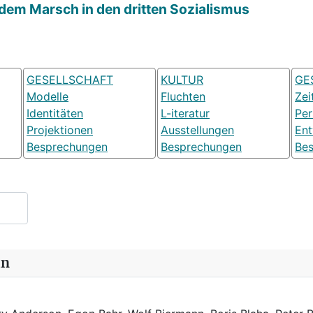
 dem Marsch in den dritten Sozialismus
GESELLSCHAFT
KULTUR
GE
Modelle
Fluchten
Zei
Identitäten
L-iteratur
Pe
Projektionen
Ausstellungen
Ent
Besprechungen
Besprechungen
Be
in