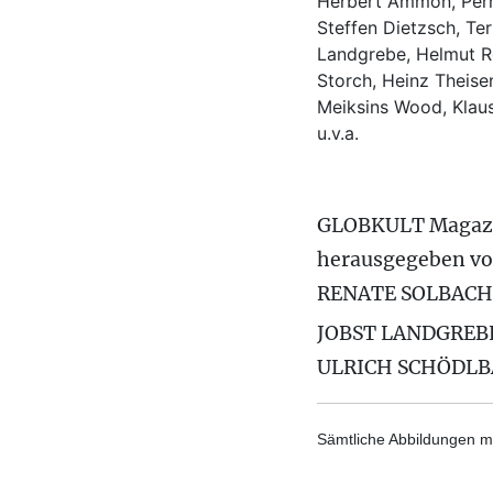
Herbert Ammon, Perr
Steffen Dietzsch, Te
Landgrebe, Helmut Ro
Storch, Heinz Theisen
Meiksins Wood, Kla
u.v.a.
GLOBKULT Magaz
herausgegeben v
RENATE SOLBACH
JOBST LANDGREB
ULRICH SCHÖDL
Sämtliche Abbildungen mi