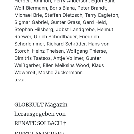
Herbert Ammon, Perry Anderson, Egon Bahr,
Wolf Biermann,
Boris Blaha,
Peter Brandt,
Michael Brie, Steffen Dietzsch, Terry Eagleton,
Sigmar Gabriel, Günter Grass, Gerd Held,
Stephan Hilsberg, Jobst Landgrebe, Helmut
Roewer, Ulrich Schödlbauer, Friedrich
Schorlemmer, Richard Schröder, Hans von
Storch, Heinz Theisen, Wolfgang Thierse,
Dimitris Tsatsos, Antje Vollmer, Gunter
Weißgerber, Ellen Meiksins Wood, Klaus
Wowereit, Moshe Zuckermann
u.v.a.
GLOBKULT Magazin
herausgegeben von
RENATE SOLBACH †
JOBST LANDGREBE