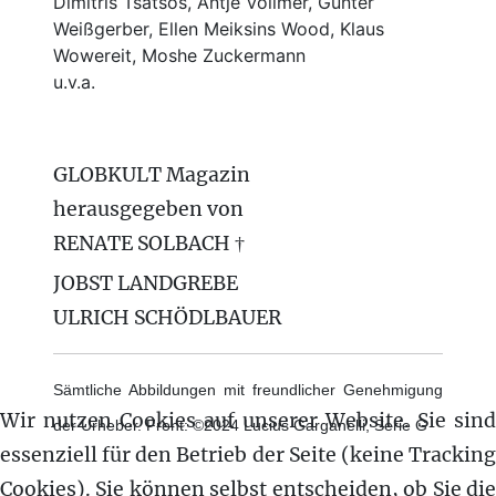
Dimitris Tsatsos, Antje Vollmer, Gunter
Weißgerber, Ellen Meiksins Wood, Klaus
Wowereit, Moshe Zuckermann
u.v.a.
GLOBKULT Magazin
herausgegeben von
RENATE SOLBACH †
JOBST LANDGREBE
ULRICH SCHÖDLBAUER
Sämtliche Abbildungen mit freundlicher Genehmigung
Wir nutzen Cookies auf unserer Website. Sie sind
der Urheber. Front: ©2024 Lucius Garganelli, Serie G
essenziell für den Betrieb der Seite (keine Tracking
Cookies). Sie können selbst entscheiden, ob Sie die