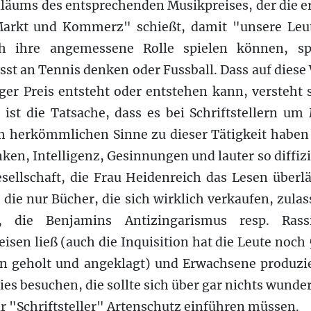
iläums des entsprechenden Musikpreises, der die 
arkt und Kommerz" schießt, damit "unsere Le
ch ihre angemessene Rolle spielen können, sp
t an Tennis denken oder Fussball. Dass auf diese
er Preis entsteht oder entstehen kann, versteht 
 ist die Tatsache, dass es bei Schriftstellern um
m herkömmlichen Sinne zu dieser Tätigkeit habe
ken, Intelligenz, Gesinnungen und lauter so diffiz
sellschaft, die Frau Heidenreich das Lesen überlä
 die nur Bücher, die sich wirklich verkaufen, zulas
in, die Benjamins Antizingarismus resp. Ras
isen ließ (auch die Inquisition hat die Leute noch
n geholt und angeklagt) und Erwachsene produzier
ies besuchen, die sollte sich über gar nichts wunde
ür "Schriftsteller" Artenschutz einführen müssen.