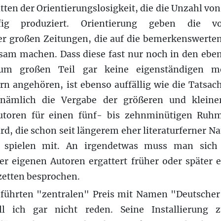
ten der Orientierungslosigkeit, die die Unzahl vo
fig produziert. Orientierung geben die v
der großen Zeitungen, die auf die bemerkenswert
sam machen. Dass diese fast nur noch in den ebe
zum großen Teil gar keine eigenständigen m
n angehören, ist ebenso auffällig wie die Tatsach
 nämlich die Vergabe der größeren und kleiner
utoren für einen fünf- bis zehnminütigen Ruhm 
ird, die schon seit längerem eher literaturferner Na
e spielen mit. An irgendetwas muss man sich s
r eigenen Autoren ergattert früher oder später e
zetten besprochen.
führten "zentralen" Preis mit Namen "Deutscher
l ich gar nicht reden. Seine Installierung 