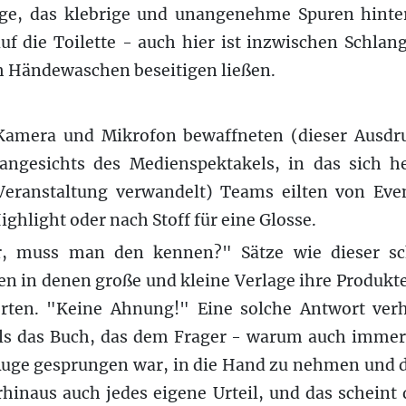
ge, das klebrige und unangenehme Spuren hinterl
uf die Toilette - auch hier ist inzwischen Schlan
 Händewaschen beseitigen ließen.
Kamera und Mikrofon bewaffneten (dieser Ausdr
, angesichts des Medienspektakels, in das sich 
Veranstaltung verwandelt) Teams eilten von Eve
ghlight oder nach Stoff für eine Glosse.
r, muss man den kennen?" Sätze wie dieser sc
en in denen große und kleine Verlage ihre Produkt
ierten. "Keine Ahnung!" Eine solche Antwort verh
ls das Buch, das dem Frager - warum auch immer, 
Auge gesprungen war, in die Hand zu nehmen und da
rhinaus auch jedes eigene Urteil, und das scheint