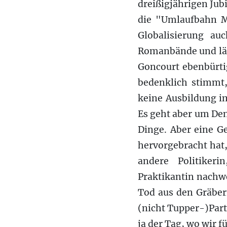
dreißigjährigen Jub
die "Umlaufbahn M
Globalisierung au
Romanbände und läss
Goncourt ebenbürtig
bedenklich stimmt,
keine Ausbildung i
Es geht aber um Den
Dinge. Aber eine Ge
hervorgebracht hat,
andere Politiker
Praktikantin nachwe
Tod aus den Gräber
(nicht Tupper-)Part
ja der Tag, wo wir f