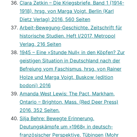
Clara Zetkin – Die Kriegsbriefe, Band 1 (1914-
1918), hrsg. von Marga Voigt, Berlin (Karl
Dietz Verlag) 2016, 560 Seiten
Arbeit-Bewegung-Geschichte. Zeitschrift für
historische Studien. Heft I/2017, Metropol
Verlag, 216 Seiten
1945 – Eine »Stunde Null« in den Köpfen? Zur
geistigen Situation in Deutschland nach der
Befreiung vom Faschismus, hrsg. von Rainer
Holze und Marga Voigt, Buskow (edition
bodoni) 2016
Amanda West Lewis: The Pact, Markham,
Ontario – Brighton, Mass. (Red Deer Press)
2016, 352 Seiten.
Silja Behre: Bewegte Erinnerung.
Deutungskämpfe um »1968« in deutsch-
französischer Perspektive, Tübingen (Mohr