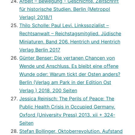
Arbeit – Bewegung - Geschichte. Zeitschrift
für historische Studien. Berlin (Metropol
Verlag) 2018/1
Thilo Scholle: Paul Levi. Linkssozialist –
Rechtsanwalt – Reichstagsmitglied. Jüdische
Miniaturen, Band 206. Hentrich und Hentrich
Verlag Berlin 2017
Günter Benser: Die vertanen Chancen von
Wende und Anschluss. Es bleibt eine offene
Wunde oder: Warum tickt der Osten anders?
Berlin (Verlag am Park in der Edition Ost
Verlag ) 2018, 200 Seiten
Jessica Reinisch: The Perils of Peace: The
Public Health Crisis in Occupied Germany.
Oxford (University Press) 2013. xii + 324-
Seiten
Stefan Bollinger, Oktoberrevolution. Aufstand