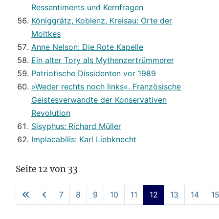
Ressentiments und Kernfragen
Königgrätz, Koblenz, Kreisau: Orte der
Moltkes
Anne Nelson: Die Rote Kapelle
Ein alter Tory als Mythenzertrümmerer
Patriotische Dissidenten vor 1989
»Weder rechts noch links«. Französische
Geistesverwandte der Konservativen
Revolution
Sisyphus: Richard Müller
Implacabilis: Karl Liebknecht
Seite 12 von 33
7
8
9
10
11
12
13
14
1