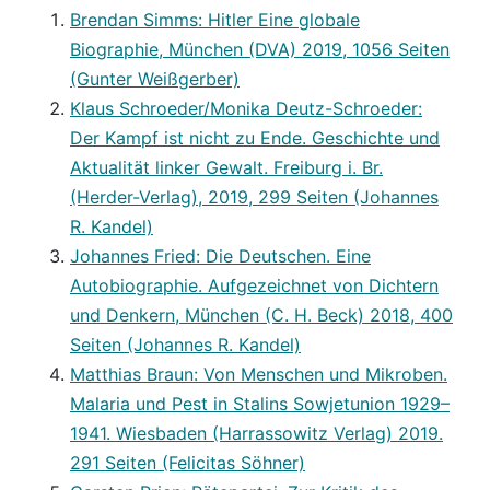
Brendan Simms: Hitler Eine globale
Biographie, München (DVA) 2019, 1056 Seiten
(Gunter Weißgerber)
Klaus Schroeder/Monika Deutz-Schroeder:
Der Kampf ist nicht zu Ende. Geschichte und
Aktualität linker Gewalt. Freiburg i. Br.
(Herder-Verlag), 2019, 299 Seiten (Johannes
R. Kandel)
Johannes Fried: Die Deutschen. Eine
Autobiographie. Aufgezeichnet von Dichtern
und Denkern, München (C. H. Beck) 2018, 400
Seiten (Johannes R. Kandel)
Matthias Braun: Von Menschen und Mikroben.
Malaria und Pest in Stalins Sowjetunion 1929–
1941. Wiesbaden (Harrassowitz Verlag) 2019.
291 Seiten (Felicitas Söhner)