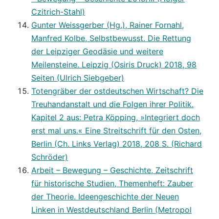
Czitrich-Stahl)
Gunter Weissgerber (Hg.), Rainer Fornahl,
Manfred Kolbe, Selbstbewusst. Die Rettung
der Leipziger Geodäsie und weitere
Meilensteine. Leipzig (Osiris Druck) 2018, 98
Seiten (Ulrich Siebgeber)
Totengräber der ostdeutschen Wirtschaft? Die
Treuhandanstalt und die Folgen ihrer Politik.
Kapitel 2 aus: Petra Köpping, »Integriert doch
erst mal uns.« Eine Streitschrift für den Osten,
Berlin (Ch. Links Verlag) 2018, 208 S. (Richard
Schröder)
Arbeit – Bewegung – Geschichte, Zeitschrift
für historische Studien, Themenheft: Zauber
der Theorie. Ideengeschichte der Neuen
Linken in Westdeutschland Berlin (Metropol