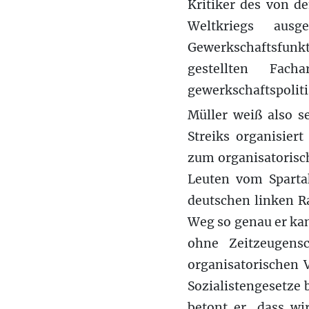
Kritiker des von d
Weltkriegs ausge
Gewerkschaftsfunkt
gestellten Fac
gewerkschaftspolit
Müller weiß also s
Streiks organisier
zum organisatorisc
Leuten vom Sparta
deutschen linken R
Weg so genau er kan
ohne Zeitzeugensc
organisatorischen 
Sozialistengesetze 
betont er, dass wi