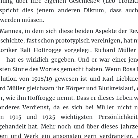
mung über ihre eigenen Geschicke« (Leo Trotzki
rspricht dies jenem anderen Diktum, dass auc
werden müssen.
 Mannes, in dem sich diese beiden Aspekte der Rev
eschichte, fast schon prototypisch vereinigen, hat 
storiker Ralf Hoffrogge vorgelegt. Richard Müll
 hat es wirklich gegeben. Und er war einer je
sten Sinne des Wortes gemacht haben. Wenn Rosa
lution von 1918/19 gewesen ist und Karl Liebkne
d Müller gleichsam ihr Körper und Blutkreislauf,
, wie ihn Hoffrogge nennt. Dass er dieses Leben w
sonderes Verdienst, da es sich bei Müller nicht
en 1915 und 1925 wichtigsten Persönlichkei
ehandelt hat. Mehr noch und über dieses Jahrze
eben und Werk ein ansonsten gern verdrängter, 