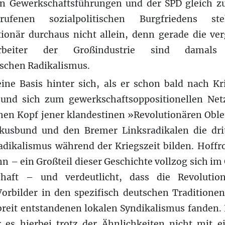
en Gewerkschaftsführungen und der SPD gleich z
rufenen sozialpolitischen Burgfriedens s
ionär durchaus nicht allein, denn gerade die ver
harbeiter der Großindustrie sind dama
ischen Radikalismus.
eine Basis hinter sich, als er schon bald nach Kr
t und sich zum gewerkschaftsoppositionellen Net
hen Kopf jener klandestinen »Revolutionären Oble
kusbund und den Bremer Linksradikalen die drit
adikalismus während der Kriegszeit bilden. Hoffro
n – ein Großteil dieser Geschichte vollzog sich i
haft – und verdeutlicht, dass die Revolutio
Vorbilder in den spezifisch deutschen Traditione
breit entstandenen lokalen Syndikalismus fanden.
r es hierbei trotz der Ähnlichkeiten nicht mit e