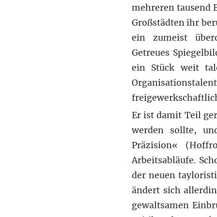
mehreren tausend Be
Großstädten ihr ber
ein zumeist überd
Getreues Spiegelbil
ein Stück weit ta
Organisationstalen
freigewerkschaftli
Er ist damit Teil g
werden sollte, un
Präzision« (Hoffr
Arbeitsabläufe. Sch
der neuen taylorist
ändert sich allerd
gewaltsamen Einbru