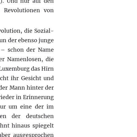
). Und nur auf den
h Revolutionen von
olution, die Sozial-
nun der ebenso junge
er – schon der Name
ner Namenlosen, die
 Luxemburg das Hirn
cht ihr Gesicht und
 der Mann hinter der
ieder in Erinnerung
 nur um eine der im
ten der deutschen
hnt hinaus spiegelt
aber ausgesprochen