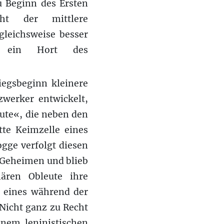
u Beginn des Ersten
teht der mittlere
gleichsweise besser
ls ein Hort des
iegsbeginn kleinere
zwerker entwickelt,
ute«, die neben den
te Keimzelle eines
gge verfolgt diesen
m Geheimen und blieb
nären Obleute ihre
n eines während der
 Nicht ganz zu Recht
inem leninistischen