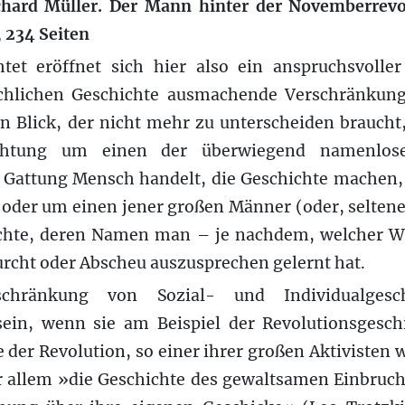
chard Müller. Der Mann hinter der Novemberrevol
 234 Seiten
tet eröffnet sich hier also ein anspruchsvoller
schlichen Geschichte ausmachende Verschränkung
n Blick, der nicht mehr zu unterscheiden braucht
chtung um einen der überwiegend namenlose
r Gattung Mensch handelt, die Geschichte machen, 
, oder um einen jener großen Männer (oder, seltene
ichte, deren Namen man – je nachdem, welcher 
rcht oder Abscheu auszusprechen gelernt hat.
schränkung von Sozial- und Individualgesc
 sein, wenn sie am Beispiel der Revolutionsgeschi
 der Revolution, so einer ihrer großen Aktivisten 
or allem »die Geschichte des gewaltsamen Einbruch