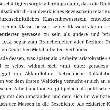
schäftigten sorgte allerdings dafür, dass die Dre
ufsständisch-handwerkliches Bewusstsein relativ 
urchschnittliches Klassenbewusstsein entwicke
d seiner Klasse, besser: seiner Klassenfraktion, s
lentierter gewesen zu sein als andere und br
t 1914 sogar zum Branchenleiter aller Berliner D
chen Deutschen Metallarbeiter-Verbandes.
erade dessen, was später als »Arbeiteraristokratie«
d er selbst widmet sich »mit einer geradezu 
ogge) um Akkordlöhne, betriebliche Kalkulat
on vor dem Ersten Weltkrieg versucht er sich an e
ischen Arbeitsmethoden, gilt jedoch als politisch e
ings mit den Umständen und dem sich im Weltkri
ch der Massen in die Geschichte. Als erklärter K