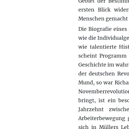
Gebiet der Bestim
ersten Blick wide
Menschen gemacht 
Die Biografie eines
wie die Individualg
wie talentierte Hi
scheint Programm –
Geschichte im wahr
der deutschen Revo
Mund, so war Richar
Novemberrevolution
bringt, ist ein be
Jahrzehnt zwisch
Arbeiterbewegung g
sich in Müllers L