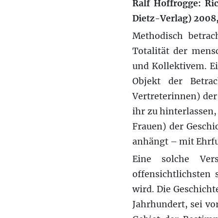
Ralf Hoffrogge: Ri
Dietz-Verlag) 2008,
Methodisch betrach
Totalität der men
und Kollektivem. Ei
Objekt der Betra
Vertreterinnen) de
ihr zu hinterlassen
Frauen) der Gesch
anhängt – mit Ehrfu
Eine solche Ver
offensichtlichsten
wird. Die Geschichte
Jahrhundert, sei v