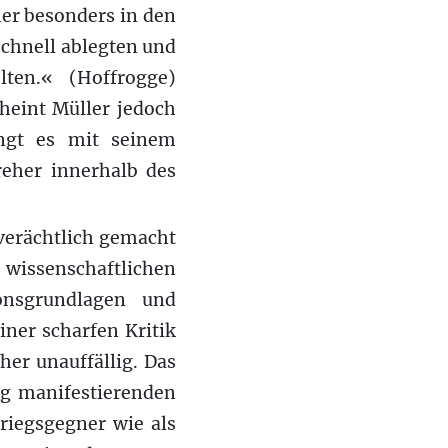
her besonders in den
schnell ablegten und
lten.« (Hoffrogge)
cheint Müller jedoch
ingt es mit seinem
reher innerhalb des
 verächtlich gemacht
wissenschaftlichen
ionsgrundlagen und
iner scharfen Kritik
her unauffällig. Das
eg manifestierenden
riegsgegner wie als