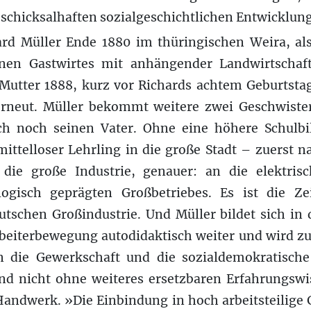
 schicksalhaften sozialgeschichtlichen Entwicklun
rd Müller Ende 1880 im thüringischen Weira, als
nen Gastwirtes mit anhängender Landwirtschaft
 Mutter 1888, kurz vor Richards achtem Geburtstag
erneut. Müller bekommt weitere zwei Geschwister
ch noch seinen Vater. Ohne eine höhere Schulbi
mittelloser Lehrling in die große Stadt – zuerst
 die große Industrie, genauer: an die elektris
ogisch geprägten Großbetriebes. Es ist die Ze
utschen Großindustrie. Und Müller bildet sich in 
beiterbewegung autodidaktisch weiter und wird zu
n die Gewerkschaft und die sozialdemokratische P
nd nicht ohne weiteres ersetzbaren Erfahrungswi
andwerk. »Die Einbindung in hoch arbeitsteilige G