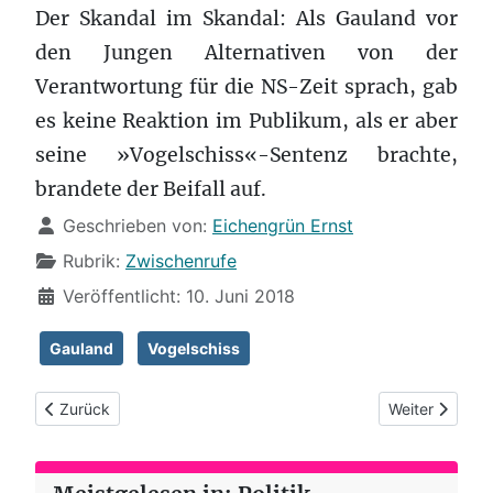
Der Skandal im Skandal: Als Gauland vor
den Jungen Alternativen von der
Verantwortung für die NS-Zeit sprach, gab
es keine Reaktion im Publikum, als er aber
seine »Vogelschiss«-Sentenz brachte,
brandete der Beifall auf.
Details
Geschrieben von:
Eichengrün Ernst
Rubrik:
Zwischenrufe
Veröffentlicht: 10. Juni 2018
Gauland
Vogelschiss
Vorheriger Beitrag: Untersuchungsausschuss zur Flüchtlingspol
Nächster Beitr
Zurück
Weiter