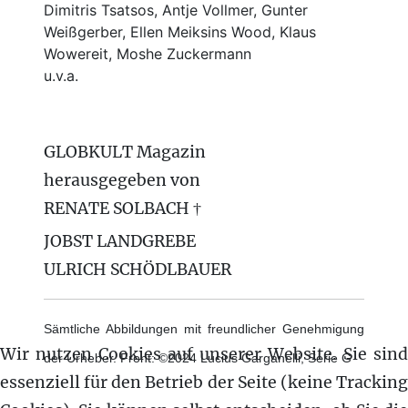
Dimitris Tsatsos, Antje Vollmer, Gunter
Weißgerber, Ellen Meiksins Wood, Klaus
Wowereit, Moshe Zuckermann
u.v.a.
GLOBKULT Magazin
herausgegeben von
RENATE SOLBACH †
JOBST LANDGREBE
ULRICH SCHÖDLBAUER
Sämtliche Abbildungen mit freundlicher Genehmigung
Wir nutzen Cookies auf unserer Website. Sie sind
der Urheber. Front: ©2024 Lucius Garganelli, Serie G
essenziell für den Betrieb der Seite (keine Tracking