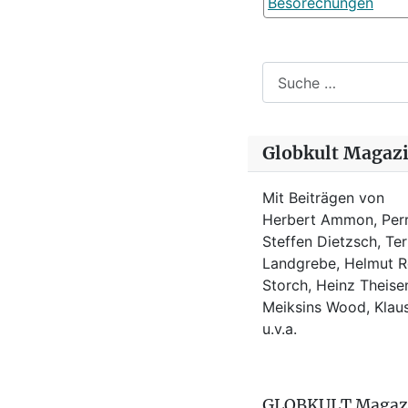
Besorechungen
Suchen
Globkult Magaz
Mit Beiträgen von
Herbert Ammon, Perr
Steffen Dietzsch, Te
Landgrebe, Helmut Ro
Storch, Heinz Theisen
Meiksins Wood, Kla
u.v.a.
GLOBKULT Magaz