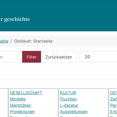
seite
Globkult: Startseite
n
Anzeige #
Filter
Zurücksetzen
GESELLSCHAFT
KULTUR
GE
Modelle
Fluchten
Zei
Identitäten
L-iteratur
Pe
Projektionen
Ausstellungen
Ent