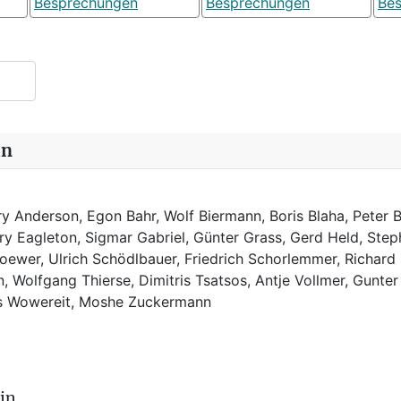
Besprechungen
Besprechungen
Be
in
y Anderson, Egon Bahr, Wolf Biermann,
Boris Blaha,
Peter B
rry Eagleton, Sigmar Gabriel, Günter Grass, Gerd Held, Step
ewer, Ulrich Schödlbauer, Friedrich Schorlemmer, Richard
, Wolfgang Thierse, Dimitris Tsatsos, Antje Vollmer, Gunter
us Wowereit, Moshe Zuckermann
in