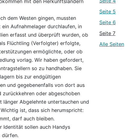
Seite 4
bkommen mit den Herkunftsländern
Seite 5
ach dem Westen gingen, mussten
Seite 6
t ein Aufnahmelager durchlaufen, in
Seite 7
lien erfasst und überprüft wurden, ob
s Flüchtling (Verfolgter) erfolgte,
Alle Seiten
erstützungen ermöglichte, oder ob
iedlung vorlag. Wir haben gefordert,
antragstellern so zu handhaben. Sie
lagern bis zur endgültigen
ben und gegebenenfalls von dort aus
and zurückkehren oder abgeschoben
t länger Abgelehnte untertauchen und
. Wichtig ist, dass sich herumspricht:
ommt, darf auch bleiben.
r Identität sollen auch Handys
 dürfen.