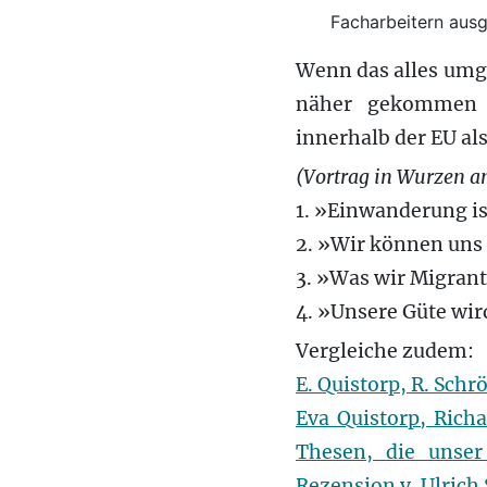
Facharbeitern ausg
Wenn das alles umge
näher gekommen s
innerhalb der EU al
(Vortrag in Wurzen am
1. »Einwanderung is
2. »Wir können uns 
3. »Was wir Migrant
4. »Unsere Güte wir
Vergleiche zudem:
E. Quistorp, R. Sch
Eva Quistorp, Rich
Thesen, die unser
Rezension v. Ulrich