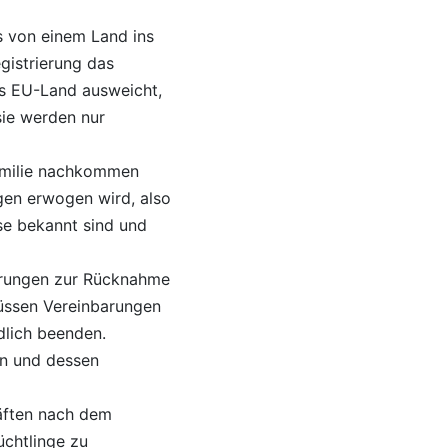
s von einem Land ins
gistrierung das
res EU-Land ausweicht,
sie werden nur
Familie nachkommen
gen erwogen wird, also
se bekannt sind und
barungen zur Rücknahme
üssen Vereinbarungen
dlich beenden.
en und dessen
räften nach dem
üchtlinge zu