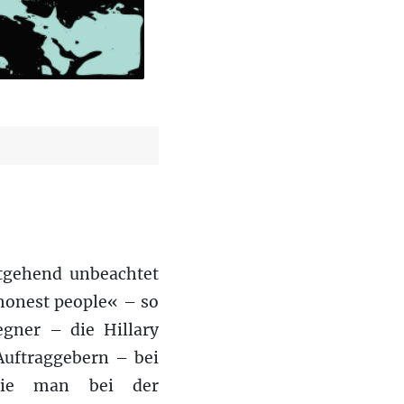
tgehend unbeachtet
honest people« – so
gner – die Hillary
Auftraggebern – bei
wie man bei der