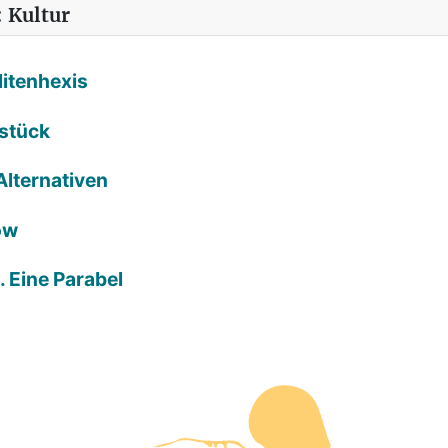
 Kultur
litenhexis
rstück
Alternativen
ow
. Eine Parabel