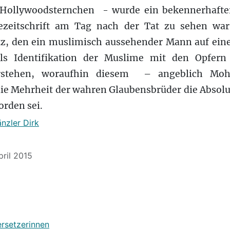
Hollywoodsternchen ­ - wurde ein bekennerhafte
irezeitschrift am Tag nach der Tat zu sehen wa
tz, den ein muslimisch aussehender Mann auf eine
als Identifikation der Muslime mit den Opfern 
rstehen, woraufhin diesem ­ – angeblich Mo
 die Mehrheit der wahren Glaubensbrüder die Abso
orden sei.
änzler Dirk
pril 2015
ersetzerinnen