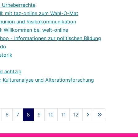
d Urheberrechte
III: mit taz-online zum Wahl-O-Mat
enunion und Risikokommunikation
II: Willkommen bei welt-online
oo - Informationen zur politischen Bildung
Udo
etorik
d achtzig
ür Kulturanalyse und Alterationsforschung
6
7
8
9
10
11
12