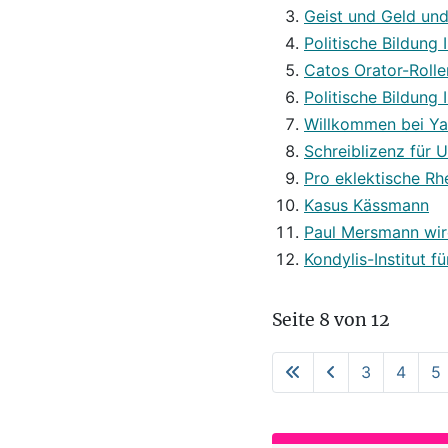
Geist und Geld un
Politische Bildung 
Catos Orator-Roll
Politische Bildung 
Willkommen bei Yah
Schreiblizenz für 
Pro eklektische Rh
Kasus Kässmann
Paul Mersmann wir
Kondylis-Institut f
Seite 8 von 12
3
4
5