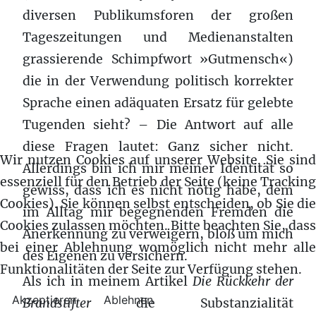
diversen Publikumsforen der großen
Tageszeitungen und Medienanstalten
grassierende Schimpfwort »Gutmensch«)
die in der Verwendung politisch korrekter
Sprache einen adäquaten Ersatz für gelebte
Tugenden sieht? – Die Antwort auf alle
diese Fragen lautet: Ganz sicher nicht.
Wir nutzen Cookies auf unserer Website. Sie sind
Allerdings bin ich mir meiner Identität so
essenziell für den Betrieb der Seite (keine Tracking
gewiss, dass ich es nicht nötig habe, dem
Cookies). Sie können selbst entscheiden, ob Sie die
im Alltag mir begegnenden Fremden die
Cookies zulassen möchten. Bitte beachten Sie, dass
Anerkennung zu verweigern, bloß um mich
bei einer Ablehnung womöglich nicht mehr alle
des Eigenen zu versichern.
Funktionalitäten der Seite zur Verfügung stehen.
Als ich in meinem Artikel
Die Rückkehr der
Akzeptieren
Ablehnen
Brandstifter
die Substanzialität