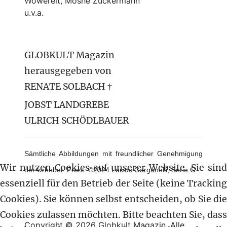
Wowereit, Moshe Zuckermann
u.v.a.
GLOBKULT Magazin
herausgegeben von
RENATE SOLBACH †
JOBST LANDGREBE
ULRICH SCHÖDLBAUER
Sämtliche Abbildungen mit freundlicher Genehmigung
Wir nutzen Cookies auf unserer Website. Sie sind
der Urheber. Front: ©2024 Lucius Garganelli, Serie G
essenziell für den Betrieb der Seite (keine Tracking
Cookies). Sie können selbst entscheiden, ob Sie die
Cookies zulassen möchten. Bitte beachten Sie, dass
Copyright © 2026 Globkult Magazin. Alle