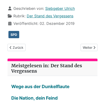
Details
Geschrieben von:
Siebgeber Ulrich
Rubrik:
Der Stand des Vergessens
Veröffentlicht: 02. Dezember 2019
SPD
Vorheriger Beitrag: Ungehaltener Vortrag eines ungehaltenen
Nächster Beitr
Zurück
Weiter
Meistgelesen in: Der Stand des
Vergessens
Wege aus der Dunkelflaute
Die Nation, dein Feind