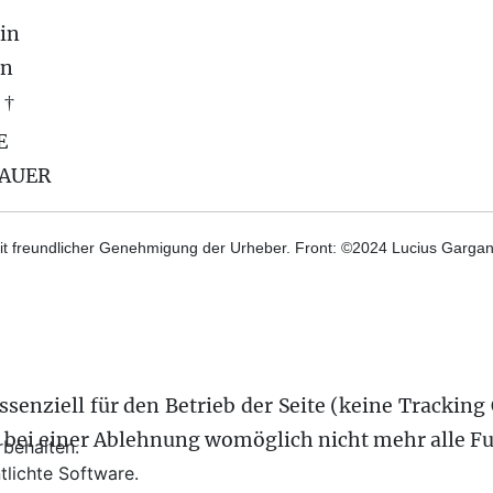
in
on
 †
E
BAUER
t freundlicher Genehmigung der Urheber. Front: ©2024 Lucius Gargane
senziell für den Betrieb der Seite (keine Tracking 
s bei einer Ablehnung womöglich nicht mehr alle Fu
behalten.
tlichte Software.