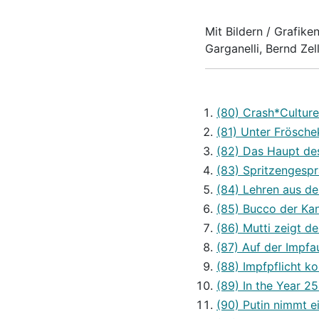
Mit Bildern / Grafik
Garganelli, Bernd Zell
(80) Crash*Culture
(81) Unter Frösch
(82) Das Haupt de
(83) Spritzengespr
(84) Lehren aus de
(85) Bucco der Ka
(86) Mutti zeigt d
(87) Auf der Impf
(88) Impfpflicht k
(89) In the Year 2
(90) Putin nimmt 