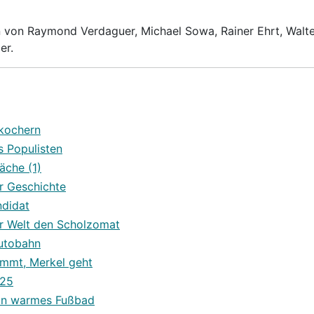
en von Raymond Verdaguer, Michael Sowa, Rainer Ehrt, Walte
er.
ekochern
s Populisten
äche (1)
r Geschichte
ndidat
er Welt den Scholzomat
autobahn
ommt, Merkel geht
525
ein warmes Fußbad