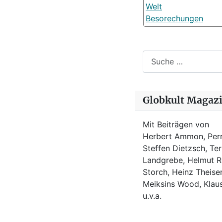
Welt
Besorechungen
Suchen
Globkult Magaz
Mit Beiträgen von
Herbert Ammon, Perr
Steffen Dietzsch, Te
Landgrebe, Helmut Ro
Storch, Heinz Theisen
Meiksins Wood, Kla
u.v.a.