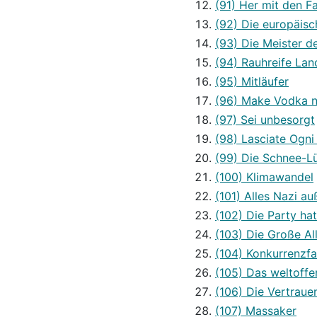
(91) Her mit den F
(92) Die europäisc
(93) Die Meister d
(94) Rauhreife Lan
(95) Mitläufer
(96) Make Vodka 
(97) Sei unbesorgt
(98) Lasciate Ogni
(99) Die Schnee-L
(100) Klimawandel
(101) Alles Nazi au
(102) Die Party ha
(103) Die Große Al
(104) Konkurrenzfa
(105) Das weltoffe
(106) Die Vertrauen
(107) Massaker