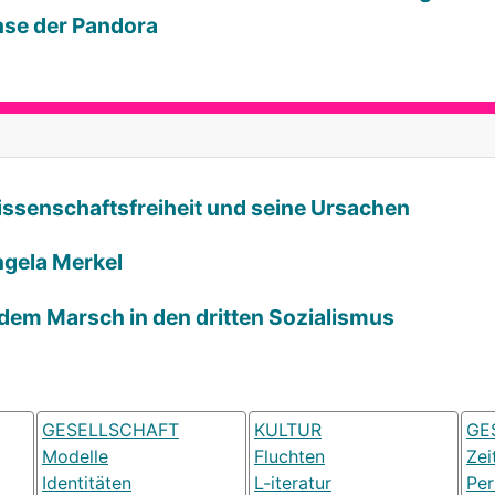
hse der Pandora
Wissenschaftsfreiheit und seine Ursachen
ngela Merkel
 dem Marsch in den dritten Sozialismus
GESELLSCHAFT
KULTUR
GE
Modelle
Fluchten
Zei
Identitäten
L-iteratur
Pe