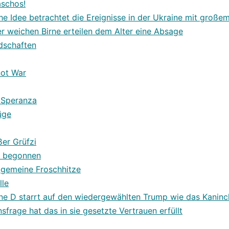
aschos!
he Idee betrachtet die Ereignisse in der Ukraine mit großem
er weichen Birne erteilen dem Alter eine Absage
dschaften
not War
 Speranza
üge
ßer Grüfzi
t begonnen
lgemeine Froschhitze
lle
ne D starrt auf den wiedergewählten Trump wie das Kaninc
sfrage hat das in sie gesetzte Vertrauen erfüllt