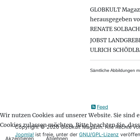
GLOBKULT Magaz
herausgegeben v
RENATE SOLBACH
JOBST LANDGREB
ULRICH SCHÖDL
Sämtliche Abbildungen mi
Feed
Wir nutzen Cookies auf unserer Website. Sie sind es
Cookies zulassen möchten. Bitte beachten Sie, das
Copyright © 2026 Globkult Magazin. Alle Rechte vor
Joomla!
ist freie, unter der
GNU/GPL-Lizenz
veröffen
Akzeptieren
Ablehnen