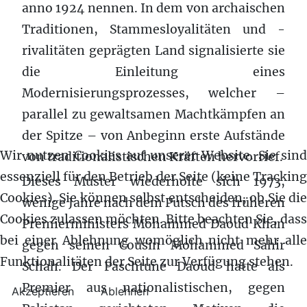
anno 1924 nennen. In dem von archaischen
Traditionen, Stammesloyalitäten und -
rivalitäten geprägten Land signalisierte sie
die Einleitung eines
Modernisierungsprozesses, welcher –
parallel zu gewaltsamen Machtkämpfen an
der Spitze – von Anbeginn erste Aufstände
Wir nutzen Cookies auf unserer Website. Sie sind
von traditionalistischen Kräften hervorrief.
essenziell für den Betrieb der Seite (keine Tracking
Dieses Muster wiederholte sich 1973,
Cookies). Sie können selbst entscheiden, ob Sie die
wenige Jahre nach dem Putsch des früheren
Cookies zulassen möchten. Bitte beachten Sie, dass
Premierministers Mohammed Daoud Khan
bei einer Ablehnung womöglich nicht mehr alle
gegen seinen Cousin Mohammed Sahir
Funktionalitäten der Seite zur Verfügung stehen.
Schah. Der Paschtune Daoud hatte als
Premier aus nationalistischen, gegen
Akzeptieren
Ablehnen