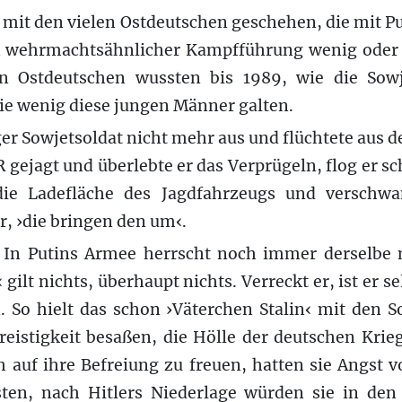
t mit den vielen Ostdeutschen geschehen, die mit Pu
n wehrmachtsähnlicher Kampfführung wenig oder 
n Ostdeutschen wussten bis 1989, wie die Sow
ie wenig diese jungen Männer galten.
ger Sowjetsoldat nicht mehr aus und flüchtete aus 
 gejagt und überlebte er das Verprügeln, flog er sc
 die Ladefläche des Jagdfahrzeugs und verschw
r, ›die bringen den um‹.
 In Putins Armee herrscht noch immer derselbe
 gilt nichts, überhaupt nichts. Verreckt er, ist er se
. So hielt das schon ›Väterchen Stalin‹ mit den S
reistigkeit besaßen, die Hölle der deutschen Kri
ch auf ihre Befreiung zu freuen, hatten sie Angst 
en, nach Hitlers Niederlage würden sie in den