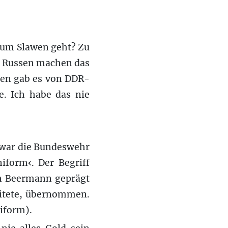
‹ um Slawen geht? Zu
e Russen machen das
gen gab es von DDR-
e. Ich habe das nie
l war die Bundeswehr
iform‹. Der Begriff
ch Beermann geprägt
eitete, übernommen.
iform).