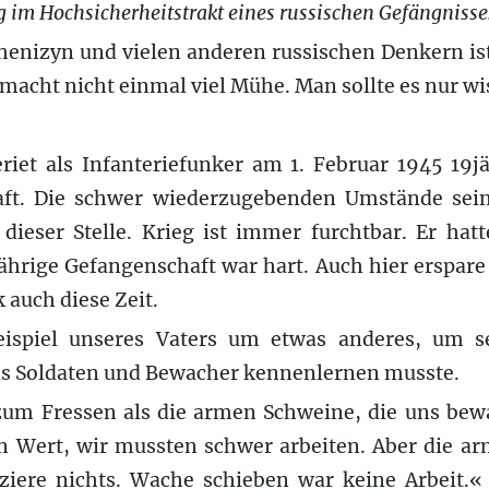
ng im Hochsicherheitstrakt eines russischen Gefängnisse
henizyn und vielen anderen russischen Denkern ist
 macht nicht einmal viel Mühe. Man sollte es nur wi
riet als Infanteriefunker am 1. Februar 1945 19jä
aft. Die schwer wiederzugebenden Umstände se
dieser Stelle. Krieg ist immer furchtbar. Er hat
jährige Gefangenschaft war hart. Auch hier erspare 
 auch diese Zeit.
ispiel unseres Vaters um etwas anderes, um se
als Soldaten und Bewacher kennenlernen musste.
um Fressen als die armen Schweine, die uns be
n Wert, wir mussten schwer arbeiten. Aber die ar
fiziere nichts. Wache schieben war keine Arbeit.«