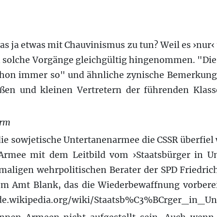
 das ja etwas mit Chauvinismus zu tun? Weil es ›nur
solche Vorgänge gleichgültig hingenommen. "Di
chon immer so" und ähnliche zynische Bemerkun
oßen und kleinen Vertretern der führenden Klass
orm
 die sowjetische Untertanenarmee die CSSR überfie
Armee mit dem Leitbild vom ›Staatsbürger in Un
aligen wehrpolitischen Berater der SPD Friedri
om Amt Blank, das die Wiederbewaffnung vorber
/de.wikipedia.org/wiki/Staatsb%C3%BCrger_in_Un