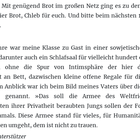
 Mit genügend Brot im großen Netz ging es zu den 
er Brot, Chleb für euch. Und bitte beim nächsten 
.
hre war meine Klasse zu Gast in einer sowjetisch
darunter auch ein Schlafsaal für vielleicht hundert
m ohne die Spur von Intimsphäre der hier 
tt an Bett, dazwischen kleine offene Regale für d
m Anblick war ich beim Bild meines Vaters über d
‹ genannt. »Das soll die Armee des Weltfri
n ihrer Privatheit beraubten Jungs sollen der For
als. Diese Armee stand für vieles, für Humanitä
en umgeht, dem ist nicht zu trauen.
terstützer