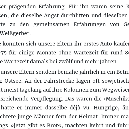
eser prägenden Erfahrung. Für ihn waren seine 
en, die dieselbe Angst durchlitten und dieselben
rte zu den gemeinsamen Erfahrungen von Ge
 Weißgerber.
e konnten sich unsere Eltern ihr erstes Auto kauf
75 für einige Monate ohne Wartezeit für rund 
ie Wartezeit damals bei zwölf und mehr Jahren.
 unsere Eltern seitdem beinahe jährlich in ein Bet
r Ostsee. An der Fahrstrecke lagen oft sowjetisc
rt meist tagelang auf ihre Kolonnen zum Wegweise
sreichende Verpflegung. Das waren die ›Muschiks‹
hatte er immer dasselbe déjà vu. Hungrige, än
chtete junge Männer fern der Heimat. Immer ma
ungs »jetzt gibt es Brot«, machten kehrt und fuhr