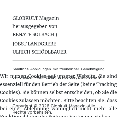
GLOBKULT Magazin
herausgegeben von
RENATE SOLBACH †
JOBST LANDGREBE
ULRICH SCHÖDLBAUER
Sämtliche Abbildungen mit freundlicher Genehmigung
Wir nutzen Cookies auf unserer Website. Sie sind
der Urheber. Front: ©2024 Lucius Garganelli, Serie G
essenziell für den Betrieb der Seite (keine Tracking
Cookies). Sie können selbst entscheiden, ob Sie die
Cookies zulassen möchten. Bitte beachten Sie, dass
Copyright © 2026 Globkult Magazin. Alle
bei einer Ablehnung womöglich nicht mehr alle
Rechte vorbehalten.
Funktionalitäten der Seite zur Verfügung stehen.