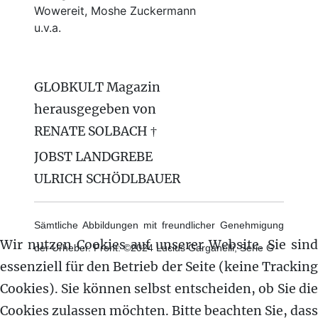
Wowereit, Moshe Zuckermann
u.v.a.
GLOBKULT Magazin
herausgegeben von
RENATE SOLBACH †
JOBST LANDGREBE
ULRICH SCHÖDLBAUER
Sämtliche Abbildungen mit freundlicher Genehmigung
Wir nutzen Cookies auf unserer Website. Sie sind
der Urheber. Front: ©2024 Lucius Garganelli, Serie G
essenziell für den Betrieb der Seite (keine Tracking
Cookies). Sie können selbst entscheiden, ob Sie die
Cookies zulassen möchten. Bitte beachten Sie, dass