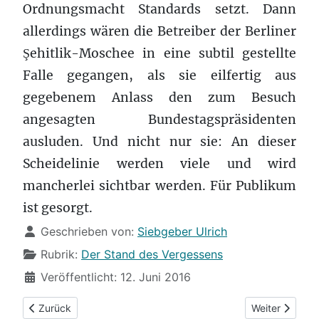
Ordnungsmacht Standards setzt. Dann
allerdings wären die Betreiber der Berliner
Şehitlik-Moschee in eine subtil gestellte
Falle gegangen, als sie eilfertig aus
gegebenem Anlass den zum Besuch
angesagten Bundestagspräsidenten
ausluden. Und nicht nur sie: An dieser
Scheidelinie werden viele und wird
mancherlei sichtbar werden. Für Publikum
ist gesorgt.
Details
Geschrieben von:
Siebgeber Ulrich
Rubrik:
Der Stand des Vergessens
Veröffentlicht: 12. Juni 2016
Vorheriger Beitrag: Deal and run!
Nächster Beit
Zurück
Weiter