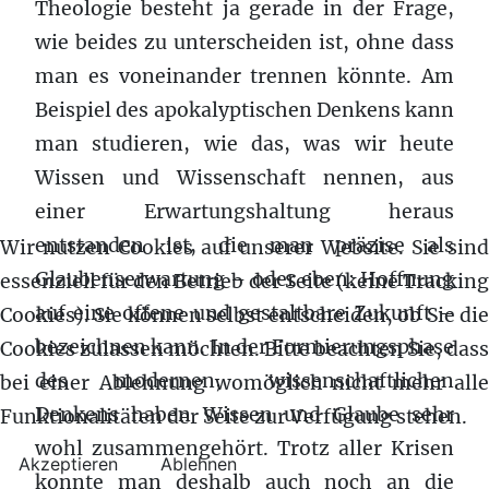
Theologie besteht ja gerade in der Frage,
wie beides zu unterscheiden ist, ohne dass
man es voneinander trennen könnte. Am
Beispiel des apokalyptischen Denkens kann
man studieren, wie das, was wir heute
Wissen und Wissenschaft nennen, aus
einer Erwartungshaltung heraus
entstanden ist, die man präzise als
Wir nutzen Cookies auf unserer Website. Sie sind
Glaubenserwartung – oder eben: Hoffnung
essenziell für den Betrieb der Seite (keine Tracking
auf eine offene und gestaltbare Zukunft –
Cookies). Sie können selbst entscheiden, ob Sie die
bezeichnen kann. In der Formierungsphase
Cookies zulassen möchten. Bitte beachten Sie, dass
des modernen, wissenschaftlichen
bei einer Ablehnung womöglich nicht mehr alle
Denkens haben Wissen und Glaube sehr
Funktionalitäten der Seite zur Verfügung stehen.
wohl zusammengehört. Trotz aller Krisen
Akzeptieren
Ablehnen
konnte man deshalb auch noch an die