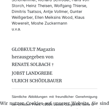
Storch, Heinz Theisen, Wolfgang Thierse,
Dimitris Tsatsos, Antje Vollmer, Gunter
Weißgerber, Ellen Meiksins Wood, Klaus
Wowereit, Moshe Zuckermann
u.v.a.
GLOBKULT Magazin
herausgegeben von
RENATE SOLBACH †
JOBST LANDGREBE
ULRICH SCHÖDLBAUER
Sämtliche Abbildungen mit freundlicher Genehmigung
Wir nutzen Cookies auf unserer Website. Sie sind
der Urheber. Front: ©2024 Lucius Garganelli, Serie G