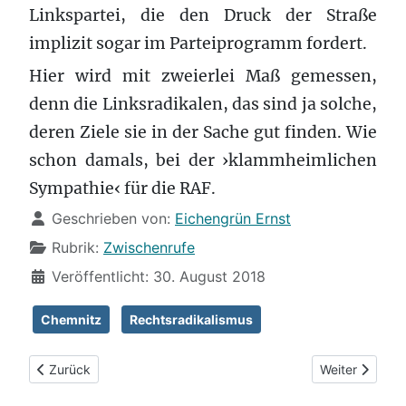
Linkspartei, die den Druck der Straße
implizit sogar im Parteiprogramm fordert.
Hier wird mit zweierlei Maß gemessen,
denn die Linksradikalen, das sind ja solche,
deren Ziele sie in der Sache gut finden. Wie
schon damals, bei der ›klammheimlichen
Sympathie‹ für die RAF.
Details
Geschrieben von:
Eichengrün Ernst
Rubrik:
Zwischenrufe
Veröffentlicht: 30. August 2018
Chemnitz
Rechtsradikalismus
Vorheriger Beitrag: Kuschelpädagogik
Nächster Beit
Zurück
Weiter