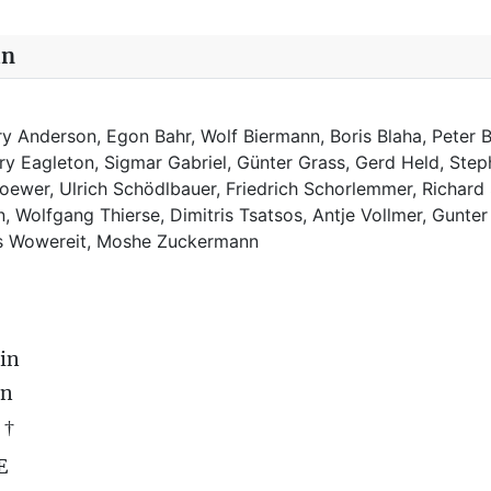
in
y Anderson, Egon Bahr, Wolf Biermann,
Boris Blaha,
Peter B
rry Eagleton, Sigmar Gabriel, Günter Grass, Gerd Held, Step
ewer, Ulrich Schödlbauer, Friedrich Schorlemmer, Richard
, Wolfgang Thierse, Dimitris Tsatsos, Antje Vollmer, Gunter
us Wowereit, Moshe Zuckermann
in
on
 †
E