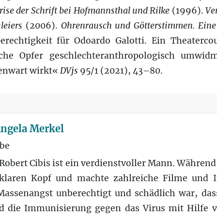
rise der Schrift bei Hofmannsthal und Rilke
(1996).
Ve
leiers
(2006).
Ohrenrausch und Götterstimmen. Eine 
erechtigkeit für Odoardo Galotti. Ein Theaterc
sche Opfer geschlechteranthropologisch umwi
enwart wirkt«
DVjs
95/1 (2021), 43–80.
 Angela Merkel
ebe
obert Cibis ist ein verdienstvoller Mann. Währen
 klaren Kopf und machte zahlreiche Filme und 
 Massenangst unberechtigt und schädlich war, d
d die Immunisierung gegen das Virus mit Hilfe 