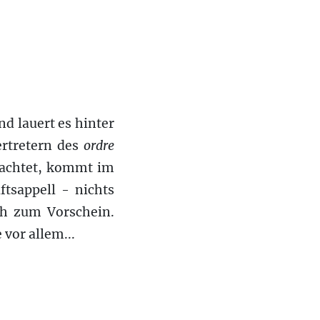
d lauert es hinter
rtretern
des
ordre
rachtet, kommt im
tsappell - nichts
ch zum Vorschein.
 vor allem...