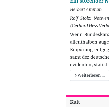
Ein störender 
Herbert Ammon
Rolf Stolz: Notwe
(Gerhard Hess Verla
Wenn Bundeskanzl
allenthalben auge
Empörung entgegen
samt der deutsch
evidenten, statisti
Weiterlesen …
Kult