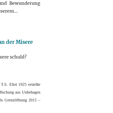
t und Bewunderung
serem...
an der Misere
isere schuld?
.S. Eliot 1925 erstellte
r Mischung aus Unbehagen
kels Grenzöffnung 2015 –