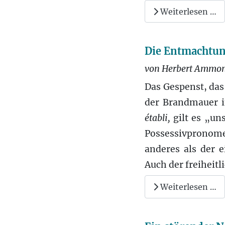
Weiterlesen …
Die Entmachtun
von Herbert Ammo
Das Gespenst, das
der Brandmauer in
établi,
gilt es „un
Possessivpronome
anderes als der 
Auch der freiheitl
Weiterlesen …