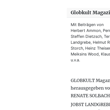
Globkult Magaz
Mit Beiträgen von
Herbert Ammon, Perr
Steffen Dietzsch, Te
Landgrebe, Helmut Ro
Storch, Heinz Theisen
Meiksins Wood, Kla
u.v.a.
GLOBKULT Magaz
herausgegeben v
RENATE SOLBACH
JOBST LANDGREB