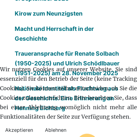
Kirow zum Neunzigsten
Macht und Herrschaft in der
Geschichte
Traueransprache für Renate Solbach
(1950-2025) und Ulrich Schödlbauer
Wir nutzen Cookies auf unserer Website. Sie sind
(1951-2025) am 28. November 2025
essenziell für den Betrieb der Seite (keine Tracking
Nationale Identität als Fluchtweg aus
Cookies). Sie können selbst entscheiden, ob Sie die
Cookies zulassen möchten. Bitte beachten Sie, dass
der Geschichte. Eine Erinnerung an
bei einer Ablehnung womöglich nicht mehr alle
Henning Eichberg
Funktionalitäten der Seite zur Verfügung stehen.
Akzeptieren
Ablehnen