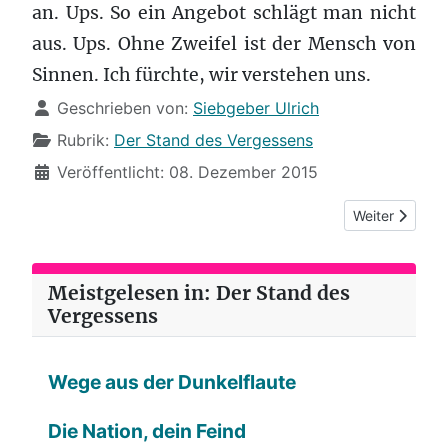
an. Ups. So ein Ange­bot schlägt man nicht
aus. Ups. Ohne Zweifel ist der Men­sch von
Sin­nen. Ich fürchte, wir ver­ste­hen uns.
Details
Geschrieben von:
Siebgeber Ulrich
Rubrik:
Der Stand des Vergessens
Veröffentlicht: 08. Dezember 2015
Nächster Beitr
Weiter
Meistgelesen in: Der Stand des
Vergessens
Wege aus der Dunkelflaute
Die Nation, dein Feind