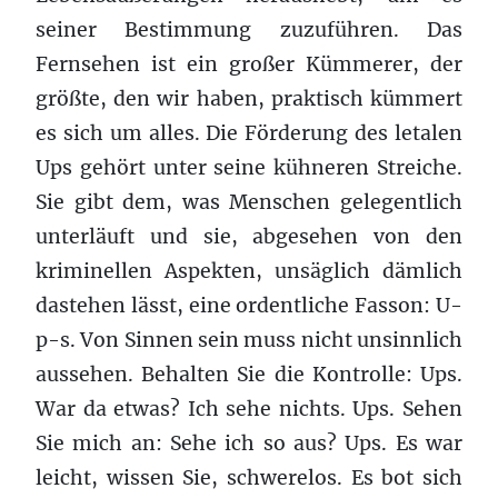
seiner Bestimmung zuzuführen. Das
Fernse­hen ist ein großer Küm­merer, der
größte, den wir haben, prak­tisch küm­mert
es sich um alles. Die Förderung des letalen
Ups gehört unter seine küh­neren Stre­iche.
Sie gibt dem, was Menschen gelegentlich
unterläuft und sie, abgesehen von den
kriminellen Aspekten, unsäglich dämlich
dastehen lässt, eine ordentliche Fasson: U-
p-s. Von Sin­nen sein muss nicht unsinnlich
ausse­hen. Behal­ten Sie die Kontrolle: Ups.
War da etwas? Ich sehe nichts. Ups. Sehen
Sie mich an: Sehe ich so aus? Ups. Es war
leicht, wis­sen Sie, schw­ere­los. Es bot sich