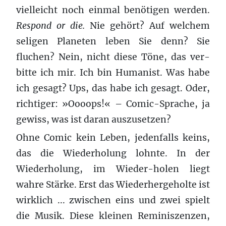
vielle­icht noch ein­mal benöti­gen wer­den.
Respond or die.
Nie gehört? Auf welchem
seli­gen Plan­eten leben Sie denn? Sie
fluchen? Nein, nicht diese Töne, das ver­
bitte ich mir. Ich bin Human­ist. Was habe
ich gesagt? Ups, das habe ich gesagt. Oder,
richtiger: »Oooops!« – Comic-Sprache, ja
gewiss, was ist daran auszuset­zen?
Ohne Comic kein Leben, jeden­falls keins,
das die Wieder­hol­ung lohnte. In der
Wieder­hol­ung, im Wieder-holen liegt
wahre Stärke. Erst das Wieder­herge­holte ist
wirk­lich ... zwis­chen eins und zwei spielt
die Musik. Diese kleinen Rem­i­niszen­zen,