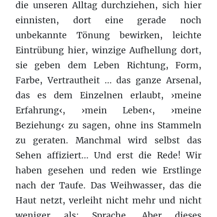
die unseren All­tag durchziehen, sich hier
ein­nis­ten, dort eine gerade noch
unbekannte Tönung bewirken, leichte
Eintrübung hier, winzige Aufhellung dort,
sie geben dem Leben Richtung, Form,
Farbe, Vertrautheit ... das ganze Arsenal,
das es dem Einzelnen erlaubt, ›meine
Erfahrung‹, ›mein Leben‹, ›meine
Beziehung‹ zu sagen, ohne ins Stammeln
zu geraten. Manch­mal wird selbst das
Sehen affiziert... Und erst die Rede! Wir
haben gese­hen und reden wie Erstlinge
nach der Taufe. Das Wei­h­wasser, das die
Haut netzt, ver­leiht nicht mehr und nicht
weniger als: Sprache. Aber dieses