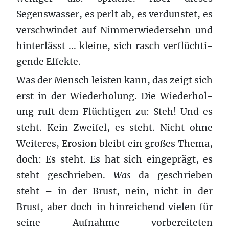
Segenswasser, es perlt ab, es ver­dun­stet, es
ver­schwindet auf Nim­mer­wieder­sehn und
hin­ter­lässt ... kleine, sich rasch ver­flüchti­
gende Effekte.
Was der Men­sch leis­ten kann, das zeigt sich
erst in der Wieder­hol­ung. Die Wieder­hol­
ung ruft dem Flüchti­gen zu: Steh! Und es
steht. Kein Zweifel, es steht. Nicht ohne
Weit­eres, Ero­sion bleibt ein großes Thema,
doch: Es steht. Es hat sich eingeprägt, es
steht geschrieben.
Was
da geschrieben
steht – in der Brust, nein, nicht in der
Brust, aber doch in hinreichend vielen für
seine Aufnahme vorbereiteten