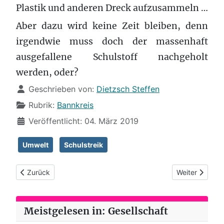
Plastik und anderen Dreck aufzusammeln …
Aber dazu wird keine Zeit bleiben, denn
irgendwie muss doch der massenhaft
ausgefallene Schulstoff nachgeholt
werden, oder?
Details
Geschrieben von:
Dietzsch Steffen
Rubrik:
Bannkreis
Veröffentlicht: 04. März 2019
Umwelt
Schulstreik
Vorheriger Beitrag: Bannkreis (69): Kinderkreuzzug
Nächster Beitr
Zurück
Weiter
Meistgelesen in: Gesellschaft