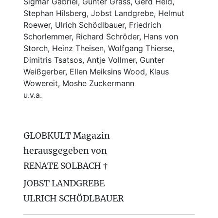
Sigmar Gabriel, Günter Grass, Gerd Held,
Stephan Hilsberg, Jobst Landgrebe, Helmut
Roewer, Ulrich Schödlbauer, Friedrich
Schorlemmer, Richard Schröder, Hans von
Storch, Heinz Theisen, Wolfgang Thierse,
Dimitris Tsatsos, Antje Vollmer, Gunter
Weißgerber, Ellen Meiksins Wood, Klaus
Wowereit, Moshe Zuckermann
u.v.a.
GLOBKULT Magazin
herausgegeben von
RENATE SOLBACH †
JOBST LANDGREBE
ULRICH SCHÖDLBAUER