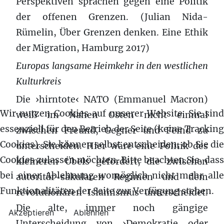
Perspektiven sprächen gegen eine Politik
der offenen Grenzen. (Julian Nida-
Rümelin, Über Grenzen denken. Eine Ethik
der Migration, Hamburg 2017)
Europas langsame Heimkehr in den westlichen
Kulturkreis
Die ›hirntote‹ NATO (Emmanuel Macron)
Wir nutzen Cookies auf unserer Website. Sie sind
weiß im Nahen Osten nicht einmal
essenziell für den Betrieb der Seite (keine Tracking
zwischen Freund, Gegner und Feind zu
Cookies). Sie können selbst entscheiden, ob Sie die
unterscheiden. Hier wäre eine Politik des
Cookies zulassen möchten. Bitte beachten Sie, dass
kleineren Übels gefordert, die zwischen
bei einer Ablehnung womöglich nicht mehr alle
autoritär-säkularen Regimen und dem
Funktionalitäten der Seite zur Verfügung stehen.
revolutionären Islamismus unterscheidet.
Die alte, immer noch gängige
Akzeptieren
Ablehnen
Unterscheidung von ›Demokratie oder