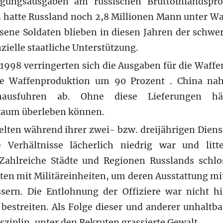
digungsausgaben am russischen Bruttoinlandspr
2 hatte Russland noch 2,8 Millionen Mann unter W
ssene Soldaten blieben in diesen Jahren der schwe
zielle staatliche Unterstützung.
1998 verringerten sich die Ausgaben für die Waff
ie Waffenproduktion um 90 Prozent . China nah
nausfuhren ab. Ohne diese Lieferungen hä
kaum überleben können.
elten während ihrer zwei- bzw. dreijährigen Dienst
 Verhältnisse lächerlich niedrig war und litt
Zahlreiche Städte und Regionen Russlands schlo
ten mit Militäreinheiten, um deren Ausstattung m
sern. Die Entlohnung der Offiziere war nicht 
bestreiten. Als Folge dieser und anderer unhaltb
sziplin, unter den Rekruten grassierte Gewalt.