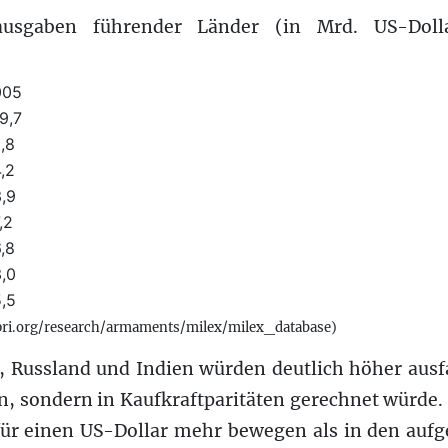
sausgaben führender Länder (in Mrd. US-Doll
005
9,7
,8
,2
,9
,2
,8
,0
,5
ipri.org/research/armaments/milex/milex_database)
, Russland und Indien würden deutlich höher ausf
, sondern in Kaufkraftparitäten gerechnet würde.
 für einen US-Dollar mehr bewegen als in den aufg