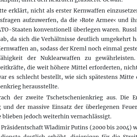
te erklärt, nicht als erster Kernwaffen einzusetz
tsfragen aufzuwerfen, da die ›Rote Armee‹ und i
NATO-Staaten konventionell überlegen waren. Russl
ab, da sich die Verhältnisse deutlich umgekehrt ha
Kernwaffen an, sodass der Kreml noch einmal geste
zfähigkeit der Nuklearwaffen zu gewährleisten
eitkräfte, die weit höhere Mittel erforderten, ni
r es schlecht bestellt, wie sich spätestens Mitte
enkrieg herausstellte.
ach der zweite Tschetschenienkrieg aus. Die En
 und der massive Einsatz der überlegenen Feuer
te blieben jedoch weiterhin vernachlässigt.
 Präsidentschaft Wladimir Putins (2000 bis 2004) 