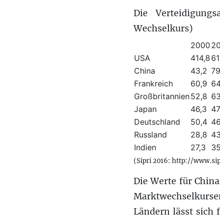
Die Verteidigung
Wechselkurs)
2000
2
USA
414,8
61
China
43,2
79
Frankreich
60,9
64
Großbritannien
52,8
63
Japan
46,3
47
Deutschland
50,4
46
Russland
28,8
43
Indien
27,3
35
(Sipri 2016: http://www.s
Die Werte für China
Marktwechselkursen
Ländern lässt sich