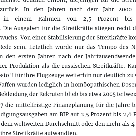
dienste deutlich erhöht, diejenigen für die Strei
r zurück. In den Jahren nach dem Jahr 2000 
en in einem Rahmen von 2,5 Prozent bis 
. Die Ausgaben für die Streitkräfte stiegen recht d
 wuchs. Von einer Stabilisierung der Streitkräfte k
Rede sein. Letztlich wurde nur das Tempo des N
in den ersten Jahren nach der Jahrtausendwend
her Produktion als die russischen Streitkräfte. K
stoff für ihre Flugzeuge weiterhin nur deutlich z
Waffen wurden lediglich in homöopathischen Dosen 
ekleidung der Rekruten blieb bis etwa 2005 teilwe
 die mittelfristige Finanzplanung für die Jahre b
digungsausgaben am BIP auf 2,5 Prozent bis 2,6 Pr
r dem weltweiten Durchschnitt oder den mehr als 4 
 ihre Streitkräfte aufwandten.