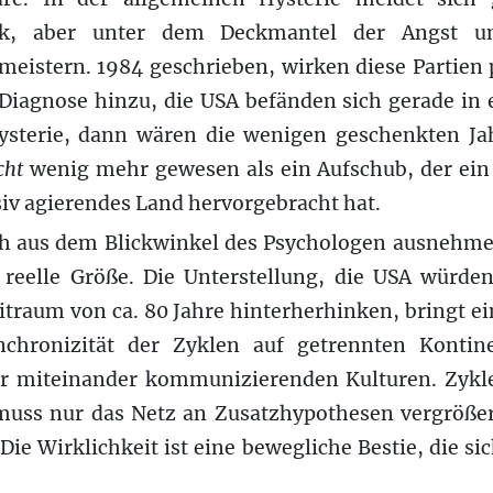
ück, aber unter dem Deckmantel der Angst un
 meistern. 1984 geschrieben, wirken diese Partie
iagnose hinzu, die USA befänden sich gerade in e
ysterie, dann wären die wenigen geschenkten Ja
cht
wenig mehr gewesen als ein Aufschub, der ein 
v agierendes Land hervorgebracht hat.
ch aus dem Blickwinkel des Psychologen ausnehm
e reelle Größe. Die Unterstellung, die USA würd
traum von ca. 80 Jahre hinterherhinken, bringt e
ynchronizität der Zyklen auf getrennten Kontin
r miteinander kommunizierenden Kulturen. Zykle
uss nur das Netz an Zusatzhypothesen vergrößer
Die Wirklichkeit ist eine bewegliche Bestie, die si