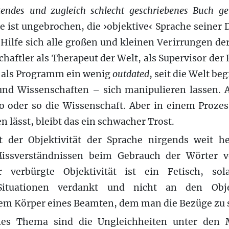
utendes und
zugleich
schlecht geschriebenes Buch gel
 ist ungebrochen, die ›objektive‹ Sprache seiner Di
Hilfe sich alle großen und kleinen Verirrungen der
chaftler als Therapeut der Welt, als Supervisor der
t als Programm ein wenig
outdated
, seit die Welt beg
und Wissenschaften – sich manipulieren lassen. A
o oder so die Wissenschaft. Aber in einem Prozes
n lässt, bleibt das ein schwacher Trost.
t der Objektivität der Sprache nirgends weit h
issverständnissen beim Gebrauch der Wörter v
 verbürgte Objektivität ist ein Fetisch, so
ituationen verdankt und nicht an den Obje
em Körper eines Beamten, dem man die Bezüge zu s
les Thema sind die Ungleichheiten unter den