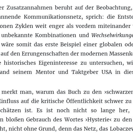
ser Zusatzannahmen beruht auf der Beobachtung
annende Kommunikationsnetz, sprich: die Entst
ronen Zyklen weit enger als vordem miteinander
s unbekannte Kombinationen und
Wechselwirkun
 wäre somit das erste Beispiel einer globalen od
d auf den Errungenschaften der modernen Masse
 historisches Eigeninteresse zu untersuchen, wi
hland seinem Mentor und Taktgeber USA in die
n merkt man, warum das Buch zu den ›schwarzen‹
Einfluss auf die kritische Öffentlichkeit schwer zu
chätzen ist. Es ist noch nicht so lange her
n bloßen Gebrauch des Wortes ›Hysterie‹ zu de
ht, nicht ohne Grund, denn das Netz, das Lobacze