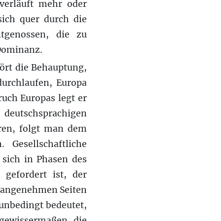
 verläuft mehr oder
sich quer durch die
itgenossen, die zu
 Dominanz.
rt die Behauptung,
durchlaufen, Europa
ruch Europas legt er
e deutschsprachigen
ären, folgt man dem
Gesellschaftliche
t sich in Phasen des
gefordert ist, der
e angenehmen Seiten
 unbedingt bedeutet,
 gewissermaßen die