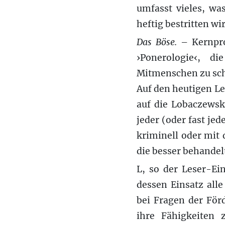
umfasst vieles, wa
heftig bestritten wi
Das Böse.
– Kernpro
›Ponerologie‹, d
Mitmenschen zu scha
Auf den heutigen Les
auf die Lobaczewsk
jeder (oder fast jed
kriminell oder mit 
die besser behandelt
L, so der Leser-Ei
dessen Einsatz all
bei Fragen der För
ihre Fähigkeiten 