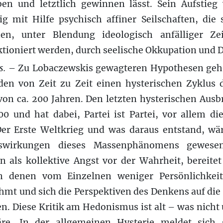
en und letztlich gewinnen lässt. Sein Aufstieg
g mit Hilfe psychisch affiner Seilschaften, die 
nen, unter Blendung ideologisch anfälliger Ze
ktioniert werden, durch seelische Okkupation und
s.
– Zu Lobaczewskis gewagteren Hypothesen gehö
den von Zeit zu Zeit einen hysterischen Zyklus 
on ca. 200 Jahren. Den letzten hysterischen Ausb
00 und hat dabei, Partei ist Partei, vor allem di
Der Erste Weltkrieg und was daraus entstand, w
uswirkungen dieses Massenphänomens gewesen. 
n als kollektive Angst vor der Wahrheit, bereite
n denen vom Einzelnen weniger Persönlichkeit 
ahmt und sich die Perspektiven des Denkens auf di
n. Diese Kritik am Hedonismus ist alt – was nicht
äre. In der allgemeinen Hysterie meldet sich