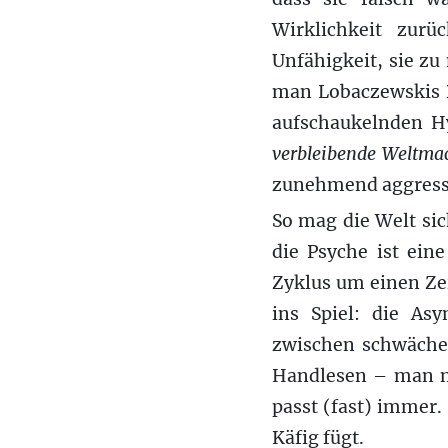
Wirklichkeit zur
Unfähigkeit, sie zu
man Lobaczewskis D
aufschaukelnden H
verbleibende Weltma
zunehmend aggressi
So mag die Welt si
die Psyche ist ein
Zyklus um einen Zei
ins Spiel: die As
zwischen schwäche
Handlesen – man m
passt (fast) immer. 
Käfig fügt.