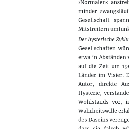
›Normalen‹ anstreb
minder zwangsläufi
Gesellschaft span
Mitstreitern umfun
Der hysterische Zyklu
Gesellschaften wür
etwa in Abständen v
auf die Zeit um 19
Länder im Visier. 
Autor, direkte A
Hysterie, verstande
Wohlstands vor, i
Wahrheitswille erl
des Daseins verenge
dass sie falsch w