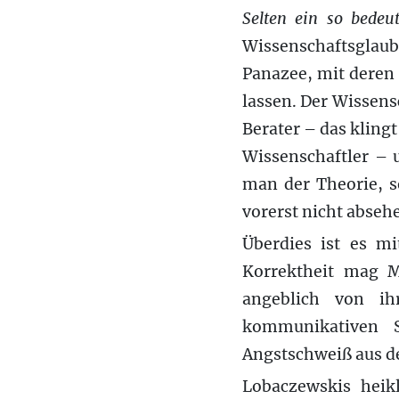
Selten ein so bede
Wissenschaftsglaube
Panazee, mit deren 
lassen. Der Wissens
Berater – das kling
Wissenschaftler – 
man der Theorie, s
vorerst nicht absehe
Überdies ist es mi
Korrektheit mag M
angeblich von ihr
kommunikativen S
Angstschweiß aus d
Lobaczewskis heik