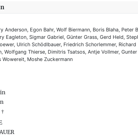
in
y Anderson, Egon Bahr, Wolf Biermann,
Boris Blaha,
Peter B
rry Eagleton, Sigmar Gabriel, Günter Grass, Gerd Held, Step
ewer, Ulrich Schödlbauer, Friedrich Schorlemmer, Richard
, Wolfgang Thierse, Dimitris Tsatsos, Antje Vollmer, Gunter
us Wowereit, Moshe Zuckermann
in
on
 †
E
BAUER