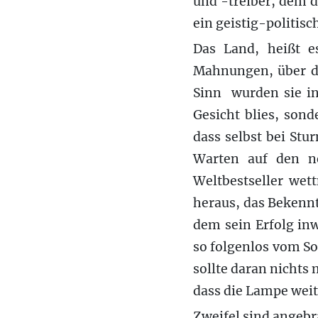
und -treiber, dem di
ein geistig-politisc
Das Land, heißt e
Mahnungen, über di
Sinn wurden sie i
Gesicht blies, sond
dass selbst bei Stu
Warten auf den n
Weltbestseller wet
heraus, das Bekenntn
dem sein Erfolg in
so folgenlos vom So
sollte daran nichts
dass die Lampe weit
Zweifel sind angebr