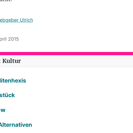
iebgeber Ulrich
pril 2015
 Kultur
litenhexis
rstück
ow
Alternativen