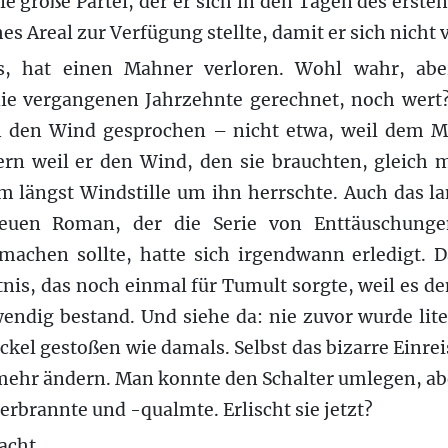
e große Partei, der er sich in den Tagen des erste
hes Areal zur Verfügung stellte, damit er sich nicht v
s, hat einen Mahner verloren. Wohl wahr, ab
e vergangenen Jahrzehnte gerechnet, noch wert
n den Wind gesprochen – nicht etwa, weil dem M
ern weil er den Wind, den sie brauchten, gleich 
rm längst Windstille um ihn herrschte. Auch das la
euen Roman, der die Serie von Enttäuschunge
tmachen sollte, hatte sich irgendwann erledigt. 
is, das noch einmal für Tumult sorgte, weil es den
wendig bestand. Und siehe da: nie zuvor wurde lit
ckel gestoßen wie damals. Selbst das bizarre Einrei
 mehr ändern. Man konnte den Schalter umlegen, ab
erbrannte und -qualmte. Erlischt sie jetzt?
acht.