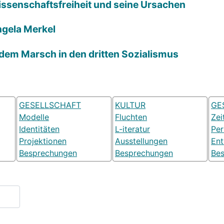
Wissenschaftsfreiheit und seine Ursachen
ngela Merkel
 dem Marsch in den dritten Sozialismus
GESELLSCHAFT
KULTUR
GE
Modelle
Fluchten
Zei
Identitäten
L-iteratur
Pe
Projektionen
Ausstellungen
Ent
Besprechungen
Besprechungen
Be