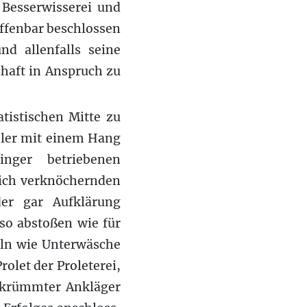
 Besserwisserei und
offenbar beschlossen
d allenfalls seine
haft in Anspruch zu
atistischen Mitte zu
hler mit einem Hang
nger betriebenen
sich verknöchernden
er gar Aufklärung
so abstoßen wie für
ln wie Unterwäsche
rolet der Proleterei,
gekrümmter Ankläger