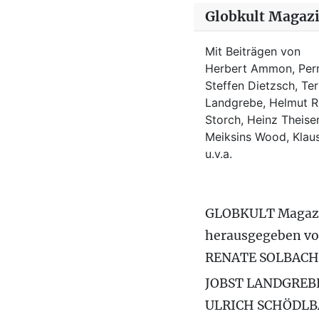
Globkult Magaz
Mit Beiträgen von
Herbert Ammon, Perr
Steffen Dietzsch, Te
Landgrebe, Helmut Ro
Storch, Heinz Theisen
Meiksins Wood, Kla
u.v.a.
GLOBKULT Magaz
herausgegeben v
RENATE SOLBACH
JOBST LANDGREB
ULRICH SCHÖDL