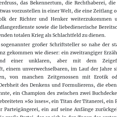
Verdruss, das Bekennertum, die Rechthaberei, die
twas vorzustellen in einer Welt, die eine Zeitlang 
olk der Richter und Henker weiterzukommen un
angerdienste sowie die liebedienerische Bereitsc
en totalen Krieg als Schlachtfeld zu dienen.
 sogenannter großer Schriftsteller so nahe der st
nz gekommen wie dieser: ein zweitrangiger Erzä
d einer unklaren, aber mit dem Zeigefi
t, einem unverwechselbaren, im Lauf der Jahre 
n, von manchen Zeitgenossen mit Erotik od
 Derbheit des Denkens und Formulierens, die eben
nnte, ein Champion des zwischen zwei Buchdecke
eiteten »So isses«, ein Titan der Titanerei, ein P
er Parteigängerei, ein auf seine Anfänge zurück